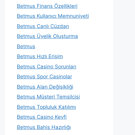
Betmus Finans Özellikleri
Betmus Kullanıcı Memnuniyeti
Betmus Canlı Cüzdan
Betmus Üyelik Oluşturma
Betmus
Betmus Hızlı Erişim
Betmus Casino Sorunları
Betmus Spor Casinolar
Betmus Alan Değişikliği
Betmus Müşteri Temsilcisi
Betmus Topluluk Katılımı
Betmus Casino Keyfi
Betmus Bahis Hazırlığı