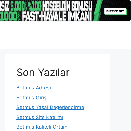
Son Yazılar
Betmus Adresi
Betmus Giriş
Betmus Yasal Değerlendirme
Betmus Site Katılımı
Betmus Kaliteli Ortam