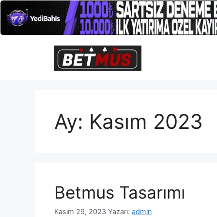
İçeriğe
atla
Ay:
Kasım 2023
Betmus Tasarımı
Kasım 29, 2023
Yazarı:
admin