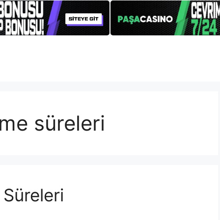
me süreleri
Süreleri