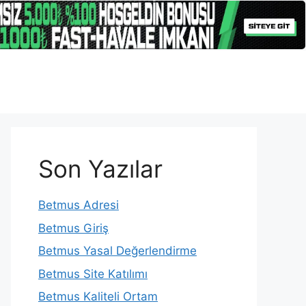
Son Yazılar
Betmus Adresi
Betmus Giriş
Betmus Yasal Değerlendirme
Betmus Site Katılımı
Betmus Kaliteli Ortam