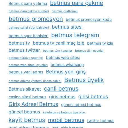
betmus para çekme
Betmus para yatırma
betmus para çekme süreleri
betmus platformu
betmus promosyon
betmus promosyon kodu
betmus sitesi
betmus sanal spor bahisleri
betmus telegram
betmus spor bahisleri
betmus tv
betmus tv canli maç izle
betmus tv izle
betmus twitter
betmus tüm kanallar
betmus tüm oyunlar
betmus web sitesi
betmus türkiye spor ligi
betmus whatsapp
betmus web sitesi oyunları
Betmus yeni giriş
betmus yeni adres
Betmus üyelik
betmus ödeme yöntemi lisans sahibi
canli betmus
Betmus şikayet
girisi betmus
giris betmus
casino sitesi betmus
Giriş Adresi Betmus
güncel adresi betmus
güncel betmus
kaydolun ve betmus üye olun
kayit betmus
mobil betmus
twitter betmus
yeni adresi betmus
yeni giris betmus