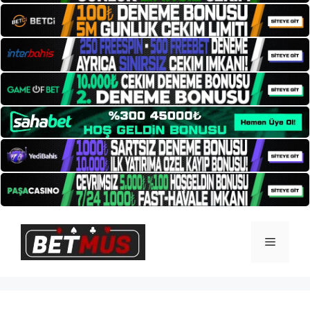
İçeriğe
atla
Menü