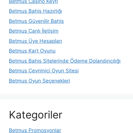
Betmus Casino Keyfi
Betmus Bahis Hazırlığı
Betmus Güvenilir Bahis
Betmus Canlı İletişim
Betmus Üye Hesapları
Betmus Kart Oyunu
Betmus Bahis Sitelerinde Ödeme Dolandırıcılığı
Betmus Çevrimiçi Oyun Sitesi
Betmus Oyun Seçenekleri
Kategoriler
Betmus Promosyonlar