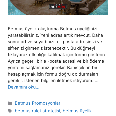
Betmus üyelik oluşturma Betmus üyeliğinizi
yaratabilirsiniz. Yeni adres artık mevcut. Daha
sonra ad ve soyadınızı, e -posta adresinizi ve
şifrenizi girmeniz istenecektir. Bu düğmeyi
tıklayarak etkinliğe katılmak için formu gösterin.
Ayrıca geçerli bir e -posta adresi ve bir ödeme
yöntemi sağlamanız gerekir. Bahisçilerin bir
hesap açmak için formu doğru doldurmaları
gerekir. İstenen bilgileri iletmek istiyorum. …
Devamını oku…
Kategoriler
Betmus Promosyonlar
Etiketler
betmus rulet stratejisi
,
betmus üyelik