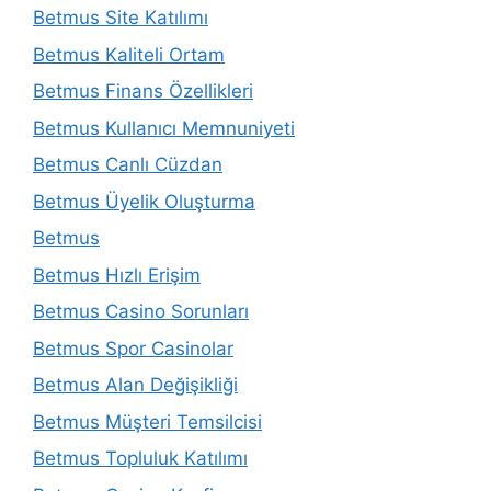
Betmus Site Katılımı
Betmus Kaliteli Ortam
Betmus Finans Özellikleri
Betmus Kullanıcı Memnuniyeti
Betmus Canlı Cüzdan
Betmus Üyelik Oluşturma
Betmus
Betmus Hızlı Erişim
Betmus Casino Sorunları
Betmus Spor Casinolar
Betmus Alan Değişikliği
Betmus Müşteri Temsilcisi
Betmus Topluluk Katılımı