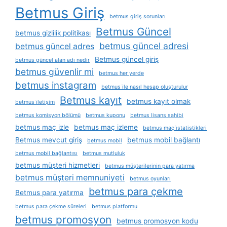
Betmus Giriş
betmus giriş sorunları
Betmus Güncel
betmus gizlilik politikası
betmus güncel adresi
betmus güncel adres
Betmus güncel giriş
betmus güncel alan adı nedir
betmus güvenlir mi
betmus her yerde
betmus instagram
betmus i̇le nasıl hesap oluşturulur
Betmus kayıt
betmus kayıt olmak
betmus i̇letişim
betmus komisyon bölümü
betmus kuponu
betmus lisans sahibi
betmus maç izle
betmus maç izleme
betmus maç i̇statistikleri
Betmus mevcut giriş
betmus mobil bağlantı
betmus mobil
betmus mobil bağlantısı
betmus mutluluk
betmus müşteri hizmetleri
betmus müşterilerinin para yatırma
betmus müşteri memnuniyeti
betmus oyunları
betmus para çekme
Betmus para yatırma
betmus para çekme süreleri
betmus platformu
betmus promosyon
betmus promosyon kodu