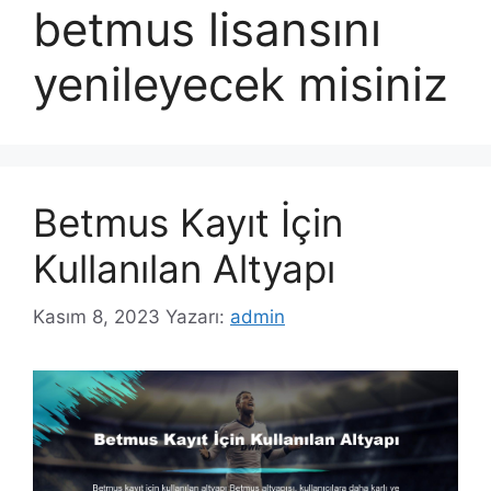
betmus lisansını
yenileyecek misiniz
Betmus Kayıt İçin
Kullanılan Altyapı
Kasım 8, 2023
Yazarı:
admin