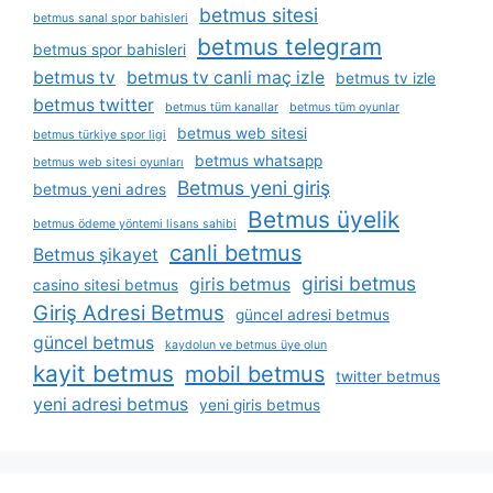
betmus sitesi
betmus sanal spor bahisleri
betmus telegram
betmus spor bahisleri
betmus tv
betmus tv canli maç izle
betmus tv izle
betmus twitter
betmus tüm kanallar
betmus tüm oyunlar
betmus web sitesi
betmus türkiye spor ligi
betmus whatsapp
betmus web sitesi oyunları
Betmus yeni giriş
betmus yeni adres
Betmus üyelik
betmus ödeme yöntemi lisans sahibi
canli betmus
Betmus şikayet
girisi betmus
giris betmus
casino sitesi betmus
Giriş Adresi Betmus
güncel adresi betmus
güncel betmus
kaydolun ve betmus üye olun
kayit betmus
mobil betmus
twitter betmus
yeni adresi betmus
yeni giris betmus