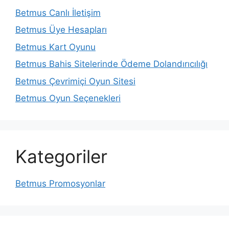
Betmus Canlı İletişim
Betmus Üye Hesapları
Betmus Kart Oyunu
Betmus Bahis Sitelerinde Ödeme Dolandırıcılığı
Betmus Çevrimiçi Oyun Sitesi
Betmus Oyun Seçenekleri
Kategoriler
Betmus Promosyonlar