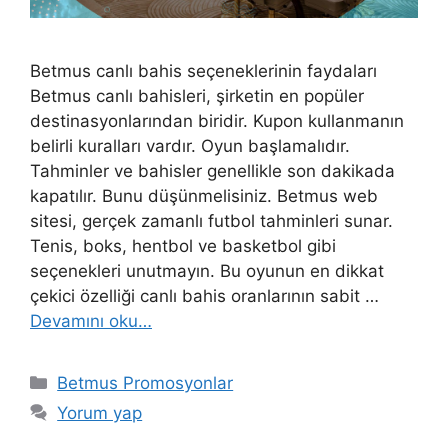
Betmus canlı bahis seçeneklerinin faydaları
Betmus canlı bahisleri, şirketin en popüler
destinasyonlarından biridir. Kupon kullanmanın
belirli kuralları vardır. Oyun başlamalıdır.
Tahminler ve bahisler genellikle son dakikada
kapatılır. Bunu düşünmelisiniz. Betmus web
sitesi, gerçek zamanlı futbol tahminleri sunar.
Tenis, boks, hentbol ve basketbol gibi
seçenekleri unutmayın. Bu oyunun en dikkat
çekici özelliği canlı bahis oranlarının sabit …
Devamını oku…
Kategoriler
Betmus Promosyonlar
Yorum yap