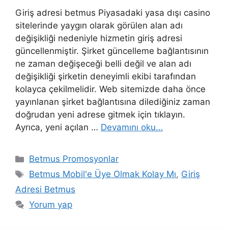
Giriş adresi betmus Piyasadaki yasa dışı casino
sitelerinde yaygın olarak görülen alan adı
değişikliği nedeniyle hizmetin giriş adresi
güncellenmiştir. Şirket güncelleme bağlantısının
ne zaman değişeceği belli değil ve alan adı
değişikliği şirketin deneyimli ekibi tarafından
kolayca çekilmelidir. Web sitemizde daha önce
yayınlanan şirket bağlantısına dilediğiniz zaman
doğrudan yeni adrese gitmek için tıklayın.
Ayrıca, yeni açılan …
Devamını oku…
Kategoriler
Betmus Promosyonlar
Etiketler
Betmus Mobil'e Üye Olmak Kolay Mı
,
Giriş
Adresi Betmus
Yorum yap