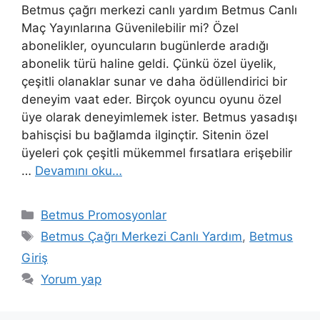
Betmus çağrı merkezi canlı yardım Betmus Canlı
Maç Yayınlarına Güvenilebilir mi? Özel
abonelikler, oyuncuların bugünlerde aradığı
abonelik türü haline geldi. Çünkü özel üyelik,
çeşitli olanaklar sunar ve daha ödüllendirici bir
deneyim vaat eder. Birçok oyuncu oyunu özel
üye olarak deneyimlemek ister. Betmus yasadışı
bahisçisi bu bağlamda ilginçtir. Sitenin özel
üyeleri çok çeşitli mükemmel fırsatlara erişebilir
…
Devamını oku…
Kategoriler
Betmus Promosyonlar
Etiketler
Betmus Çağrı Merkezi Canlı Yardım
,
Betmus
Giriş
Yorum yap