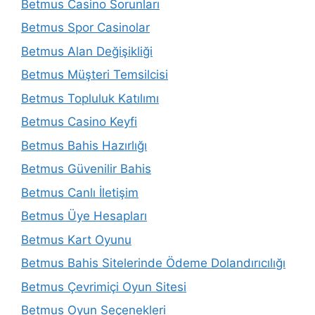
Betmus Casino Sorunları
Betmus Spor Casinolar
Betmus Alan Değişikliği
Betmus Müşteri Temsilcisi
Betmus Topluluk Katılımı
Betmus Casino Keyfi
Betmus Bahis Hazırlığı
Betmus Güvenilir Bahis
Betmus Canlı İletişim
Betmus Üye Hesapları
Betmus Kart Oyunu
Betmus Bahis Sitelerinde Ödeme Dolandırıcılığı
Betmus Çevrimiçi Oyun Sitesi
Betmus Oyun Seçenekleri