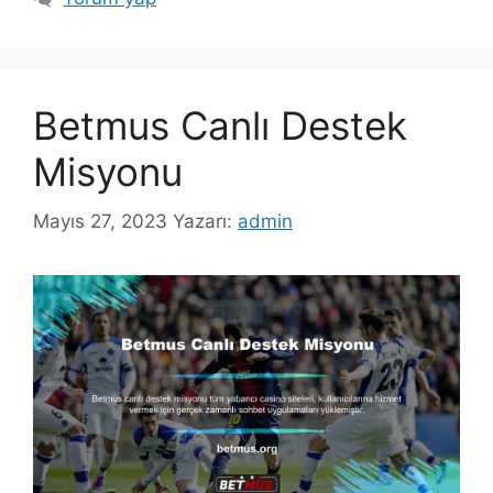
Betmus Canlı Destek
Misyonu
Mayıs 27, 2023
Yazarı:
admin