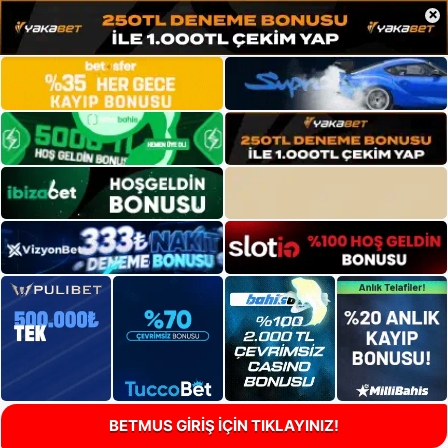
×
BETMUS GİRİŞ İÇİN TIKLAYINIZ!