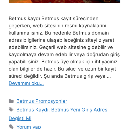
Betmus kaydı Betmus kayıt sürecinden
geçerken, web sitesinin resmi kaynaklarını
kullanmalısınız. Bu nedenle Betmus domain
adres bilgilerine ulaşabileceğiniz siteyi ziyaret
edebilirsiniz. Geçerli web sitesine gidebilir ve
kaydolmaya devam edebilir veya doğrudan giriş
yapabilirsiniz. Betmus üye olmak için ihtiyacınız
olan bilgiler de hazır. Bu sıkıcı ve uzun bir kayıt
süreci değildir. Şu anda Betmus giriş veya …
Devamını oku…
Kategoriler
Betmus Promosyonlar
Etiketler
Betmus Kaydı
,
Betmus Yeni Giriş Adresi
Değişti Mi
Yorum yap