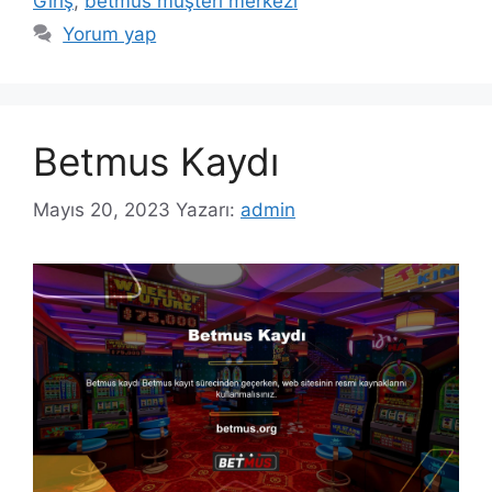
Giriş
,
betmus müşteri merkezi
Yorum yap
Betmus Kaydı
Mayıs 20, 2023
Yazarı:
admin