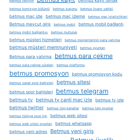
betmus kayıt olmak
betmus i̇letişim
betmus komisyon bölümü
betmus kuponu
betmus lisans sahibi
betmus maç izle
betmus maç izleme
betmus maç i̇statistikleri
Betmus mevcut giriş
betmus mobil bağlantı
betmus mobil
betmus mobil bağlantısı
betmus mutluluk
betmus müşteri hizmetleri
betmus müşterilerinin para yatırma
betmus müşteri memnuniyeti
betmus oyunları
betmus para çekme
Betmus para yatırma
betmus para çekme süreleri
betmus platformu
betmus promosyon
betmus promosyon kodu
betmus sitesi
betmus sanal spor bahisleri
betmus telegram
betmus spor bahisleri
betmus tv
betmus tv canli maç izle
betmus tv izle
betmus twitter
betmus tüm kanallar
betmus tüm oyunlar
betmus web sitesi
betmus türkiye spor ligi
betmus whatsapp
betmus web sitesi oyunları
Betmus yeni giriş
betmus yeni adres