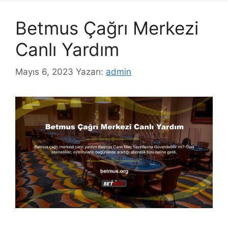
Betmus Çağrı Merkezi
Canlı Yardım
Mayıs 6, 2023
Yazarı:
admin