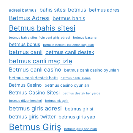
bahis sitesi betmus
betmus adres
adresi betmus
Betmus Adresi
betmus bahis
Betmus bahis sitesi
betmus bahis sitesi i̇çin yeni giriş adresi
betmus başarısı
betmus bonus
betmus bonusu kullanma koşulları
betmus canli
betmus canli destek
betmus canli maç izle
Betmus canlı casino
betmus canlı casino oyunları
betmus canlı destek hattı
betmus canlı i̇zleme
Betmus Casino
betmus casino oyunları
Betmus Casino Sitesi
betmus destek her yerde
betmus düzenlemeleri
betmus ek gelir
betmus giris adresi
betmus girisi
betmus giris twitter
betmus giris yap
Betmus Giriş
betmus giriş sorunları