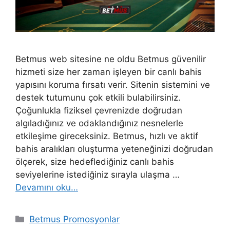
Betmus web sitesine ne oldu Betmus güvenilir
hizmeti size her zaman işleyen bir canlı bahis
yapısını koruma fırsatı verir. Sitenin sistemini ve
destek tutumunu çok etkili bulabilirsiniz.
Çoğunlukla fiziksel çevrenizde doğrudan
algıladığınız ve odaklandığınız nesnelerle
etkileşime gireceksiniz. Betmus, hızlı ve aktif
bahis aralıkları oluşturma yeteneğinizi doğrudan
ölçerek, size hedeflediğiniz canlı bahis
seviyelerine istediğiniz sırayla ulaşma …
Devamını oku…
Kategoriler
Betmus Promosyonlar