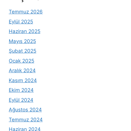
Temmuz 2026
Eylül 2025
Haziran 2025
Mayıs 2025
Şubat 2025
Ocak 2025
Aralık 2024
Kasım 2024
Ekim 2024
Eylül 2024
Ağustos 2024
Temmuz 2024
Haziran 2024