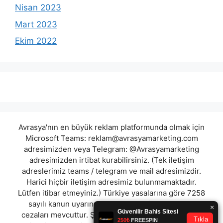
Nisan 2023
Mart 2023
Ekim 2022
Avrasya'nın en büyük reklam platformunda olmak için
Microsoft Teams:
reklam@avrasyamarketing.com
adresimizden veya Telegram: @Avrasyamarketing
adresimizden irtibat kurabilirsiniz. (Tek iletişim
adreslerimiz teams / telegram ve mail adresimizdir.
Harici hiçbir iletişim adresimiz bulunmamaktadır.
Lütfen itibar etmeyiniz.) Türkiye yasalarına göre 7258
sayılı kanun uyarınca yasa dışı bahis oynamanın
cezaları mevcuttur. Şu an bulunduğunuz site hiç bir