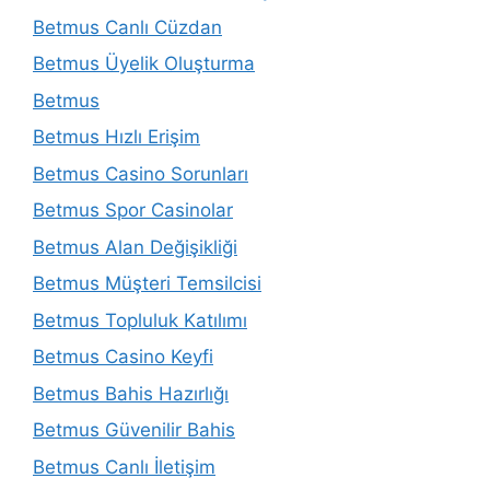
Betmus Canlı Cüzdan
Betmus Üyelik Oluşturma
Betmus
Betmus Hızlı Erişim
Betmus Casino Sorunları
Betmus Spor Casinolar
Betmus Alan Değişikliği
Betmus Müşteri Temsilcisi
Betmus Topluluk Katılımı
Betmus Casino Keyfi
Betmus Bahis Hazırlığı
Betmus Güvenilir Bahis
Betmus Canlı İletişim