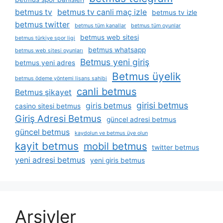
betmus tv
betmus tv canli maç izle
betmus tv izle
betmus twitter
betmus tüm kanallar
betmus tüm oyunlar
betmus web sitesi
betmus türkiye spor ligi
betmus whatsapp
betmus web sitesi oyunları
Betmus yeni giriş
betmus yeni adres
Betmus üyelik
betmus ödeme yöntemi lisans sahibi
canli betmus
Betmus şikayet
girisi betmus
giris betmus
casino sitesi betmus
Giriş Adresi Betmus
güncel adresi betmus
güncel betmus
kaydolun ve betmus üye olun
kayit betmus
mobil betmus
twitter betmus
yeni adresi betmus
yeni giris betmus
Arşivler