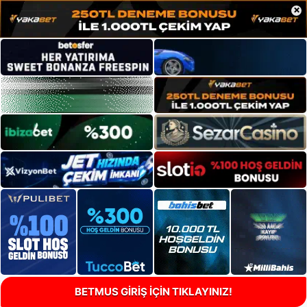
×
BETMUS GİRİŞ İÇİN TIKLAYINIZ!