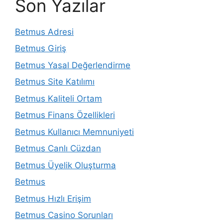
Son Yazılar
Betmus Adresi
Betmus Giriş
Betmus Yasal Değerlendirme
Betmus Site Katılımı
Betmus Kaliteli Ortam
Betmus Finans Özellikleri
Betmus Kullanıcı Memnuniyeti
Betmus Canlı Cüzdan
Betmus Üyelik Oluşturma
Betmus
Betmus Hızlı Erişim
Betmus Casino Sorunları