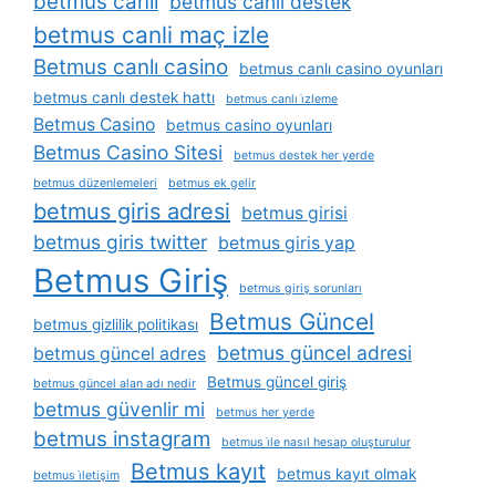
betmus canli
betmus canli destek
betmus canli maç izle
Betmus canlı casino
betmus canlı casino oyunları
betmus canlı destek hattı
betmus canlı i̇zleme
Betmus Casino
betmus casino oyunları
Betmus Casino Sitesi
betmus destek her yerde
betmus düzenlemeleri
betmus ek gelir
betmus giris adresi
betmus girisi
betmus giris twitter
betmus giris yap
Betmus Giriş
betmus giriş sorunları
Betmus Güncel
betmus gizlilik politikası
betmus güncel adresi
betmus güncel adres
Betmus güncel giriş
betmus güncel alan adı nedir
betmus güvenlir mi
betmus her yerde
betmus instagram
betmus i̇le nasıl hesap oluşturulur
Betmus kayıt
betmus kayıt olmak
betmus i̇letişim