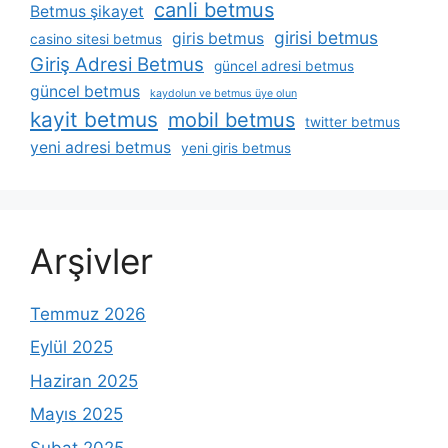
canli betmus
Betmus şikayet
girisi betmus
giris betmus
casino sitesi betmus
Giriş Adresi Betmus
güncel adresi betmus
güncel betmus
kaydolun ve betmus üye olun
kayit betmus
mobil betmus
twitter betmus
yeni adresi betmus
yeni giris betmus
Arşivler
Temmuz 2026
Eylül 2025
Haziran 2025
Mayıs 2025
Şubat 2025