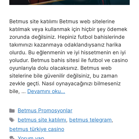
Betmus site katılımı Betmus web sitelerine
katılmak veya kullanmak için hiçbir şey ödemek
zorunda değilsiniz. Hepiniz futbol bahislerinde
takımınızı kazanmaya odaklandıysanız harika
olurdu. Bu eğlenmenin ve iyi hissetmenin en iyi
yoludur. Betmus bahis sitesi ile futbol ve casino
oyunlarıyla dolu olacaksınız. Betmus web
sitelerine bile güvenilir değilsiniz, bu zaman
zevkle geçti. Nasıl oynayacağınızı bilmeseniz
bile, …
Devamını oku…
Kategoriler
Betmus Promosyonlar
Etiketler
betmus site katılımı
,
betmus telegram
,
betmus türkiye casino
Yorum yap