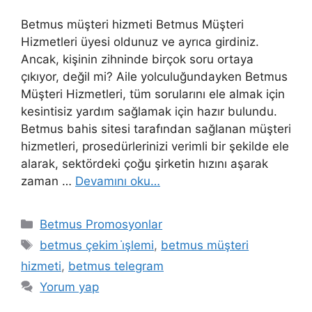
Betmus müşteri hizmeti Betmus Müşteri
Hizmetleri üyesi oldunuz ve ayrıca girdiniz.
Ancak, kişinin zihninde birçok soru ortaya
çıkıyor, değil mi? Aile yolculuğundayken Betmus
Müşteri Hizmetleri, tüm sorularını ele almak için
kesintisiz yardım sağlamak için hazır bulundu.
Betmus bahis sitesi tarafından sağlanan müşteri
hizmetleri, prosedürlerinizi verimli bir şekilde ele
alarak, sektördeki çoğu şirketin hızını aşarak
zaman …
Devamını oku…
Kategoriler
Betmus Promosyonlar
Etiketler
betmus çekim i̇şlemi
,
betmus müşteri
hizmeti
,
betmus telegram
Yorum yap