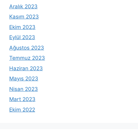
Aralık 2023
Kasım 2023
Ekim 2023
Eylül 2023
Ağustos 2023
Temmuz 2023
Haziran 2023
Mayıs 2023
Nisan 2023
Mart 2023
Ekim 2022