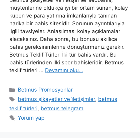
Betmus şikayetler ve iletişimler seobahis,
müşterilerine oldukça iyi bir ortam sunan, kolay
kupon ve para yatırma imkanlarıyla tanınan
harika bir bahis sitesidir. Sorunun ayrıntılarıyla
ilgili tavsiyeler. Anlaşılması kolay açıklamalar
alacaksınız. Daha sonra, bu bonusu akıllıca
bahis gereksinimlerine dönüştürmeniz gerekir.
Betmus Teklif Türleri İki tür bahis vardır. Bu
bahis türlerinden ilki spor bahisleridir. Betmus
teklif türleri …
Devamını oku…
Kategoriler
Betmus Promosyonlar
Etiketler
betmus şikayetler ve i̇letişimler
,
betmus
teklif türleri
,
betmus telegram
Yorum yap