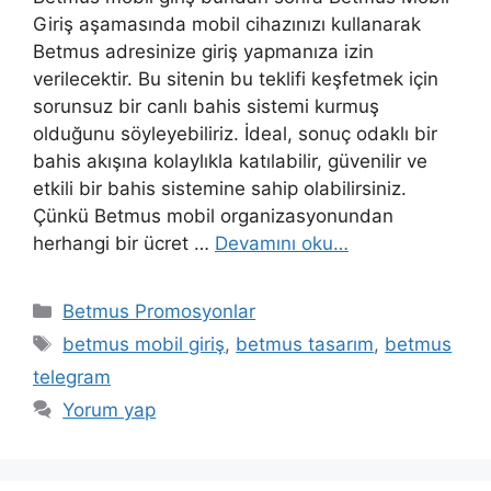
Giriş aşamasında mobil cihazınızı kullanarak
Betmus adresinize giriş yapmanıza izin
verilecektir. Bu sitenin bu teklifi keşfetmek için
sorunsuz bir canlı bahis sistemi kurmuş
olduğunu söyleyebiliriz. İdeal, sonuç odaklı bir
bahis akışına kolaylıkla katılabilir, güvenilir ve
etkili bir bahis sistemine sahip olabilirsiniz.
Çünkü Betmus mobil organizasyonundan
herhangi bir ücret …
Devamını oku…
Kategoriler
Betmus Promosyonlar
Etiketler
betmus mobil giriş
,
betmus tasarım
,
betmus
telegram
Yorum yap