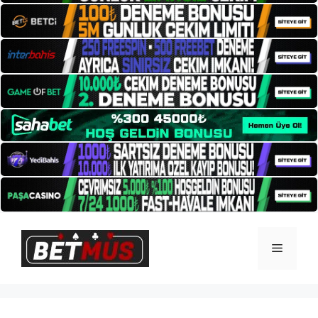
İçeriğe
atla
Menü