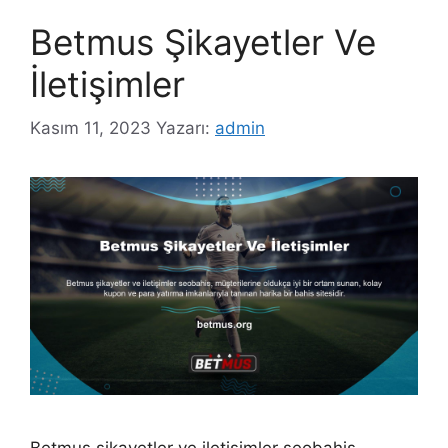
Betmus Şikayetler Ve
İletişimler
Kasım 11, 2023
Yazarı:
admin