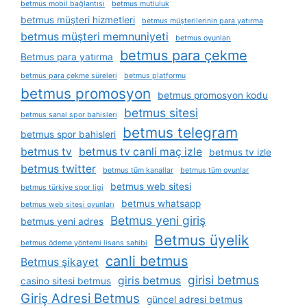
betmus mobil bağlantısı
betmus mutluluk
betmus müşteri hizmetleri
betmus müşterilerinin para yatırma
betmus müşteri memnuniyeti
betmus oyunları
betmus para çekme
Betmus para yatırma
betmus para çekme süreleri
betmus platformu
betmus promosyon
betmus promosyon kodu
betmus sitesi
betmus sanal spor bahisleri
betmus telegram
betmus spor bahisleri
betmus tv
betmus tv canli maç izle
betmus tv izle
betmus twitter
betmus tüm kanallar
betmus tüm oyunlar
betmus web sitesi
betmus türkiye spor ligi
betmus whatsapp
betmus web sitesi oyunları
Betmus yeni giriş
betmus yeni adres
Betmus üyelik
betmus ödeme yöntemi lisans sahibi
canli betmus
Betmus şikayet
girisi betmus
giris betmus
casino sitesi betmus
Giriş Adresi Betmus
güncel adresi betmus