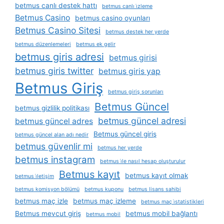
betmus canlı destek hattı
betmus canlı i̇zleme
Betmus Casino
betmus casino oyunları
Betmus Casino Sitesi
betmus destek her yerde
betmus düzenlemeleri
betmus ek gelir
betmus giris adresi
betmus girisi
betmus giris twitter
betmus giris yap
Betmus Giriş
betmus giriş sorunları
Betmus Güncel
betmus gizlilik politikası
betmus güncel adresi
betmus güncel adres
Betmus güncel giriş
betmus güncel alan adı nedir
betmus güvenlir mi
betmus her yerde
betmus instagram
betmus i̇le nasıl hesap oluşturulur
Betmus kayıt
betmus kayıt olmak
betmus i̇letişim
betmus komisyon bölümü
betmus kuponu
betmus lisans sahibi
betmus maç izle
betmus maç izleme
betmus maç i̇statistikleri
Betmus mevcut giriş
betmus mobil bağlantı
betmus mobil