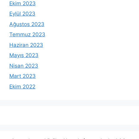
Ekim 2023
Eylül 2023
Ağustos 2023
Temmuz 2023
Haziran 2023
Mayıs 2023
Nisan 2023
Mart 2023
Ekim 2022