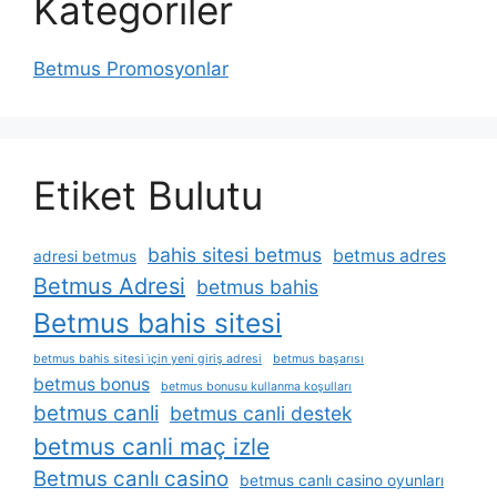
Kategoriler
Betmus Promosyonlar
Etiket Bulutu
bahis sitesi betmus
betmus adres
adresi betmus
Betmus Adresi
betmus bahis
Betmus bahis sitesi
betmus bahis sitesi i̇çin yeni giriş adresi
betmus başarısı
betmus bonus
betmus bonusu kullanma koşulları
betmus canli
betmus canli destek
betmus canli maç izle
Betmus canlı casino
betmus canlı casino oyunları