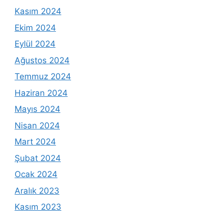
Kasım 2024
Ekim 2024
Eylül 2024
Ağustos 2024
Temmuz 2024
Haziran 2024
Mayıs 2024
Nisan 2024
Mart 2024
Şubat 2024
Ocak 2024
Aralık 2023
Kasım 2023