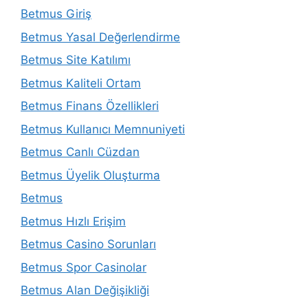
Betmus Giriş
Betmus Yasal Değerlendirme
Betmus Site Katılımı
Betmus Kaliteli Ortam
Betmus Finans Özellikleri
Betmus Kullanıcı Memnuniyeti
Betmus Canlı Cüzdan
Betmus Üyelik Oluşturma
Betmus
Betmus Hızlı Erişim
Betmus Casino Sorunları
Betmus Spor Casinolar
Betmus Alan Değişikliği