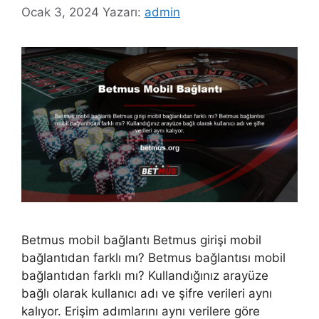
Ocak 3, 2024
Yazarı:
admin
Betmus mobil bağlantı Betmus girişi mobil
bağlantıdan farklı mı? Betmus bağlantısı mobil
bağlantıdan farklı mı? Kullandığınız arayüze
bağlı olarak kullanıcı adı ve şifre verileri aynı
kalıyor. Erişim adımlarını aynı verilere göre