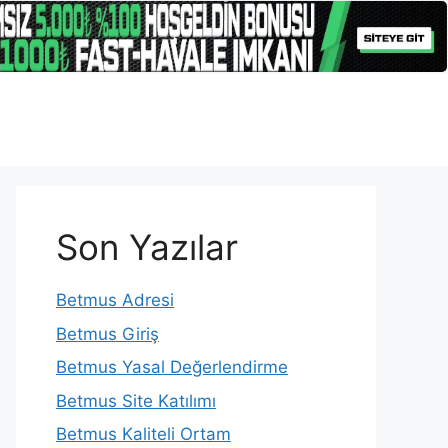
Son Yazılar
Betmus Adresi
Betmus Giriş
Betmus Yasal Değerlendirme
Betmus Site Katılımı
Betmus Kaliteli Ortam