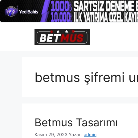
İçeriğe
atla
betmus şifremi 
Betmus Tasarımı
Kasım 29, 2023
Yazarı:
admin