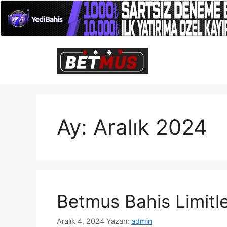
İçeriğe
atla
Ay:
Aralık 2024
Betmus Bahis Limitle
Aralık 4, 2024
Yazarı:
admin