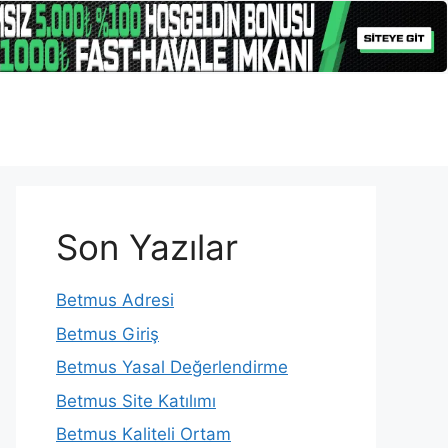
Son Yazılar
Betmus Adresi
Betmus Giriş
Betmus Yasal Değerlendirme
Betmus Site Katılımı
Betmus Kaliteli Ortam