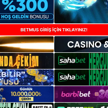
BETMUS GİRİŞ İÇİN TIKLAYINIZ!