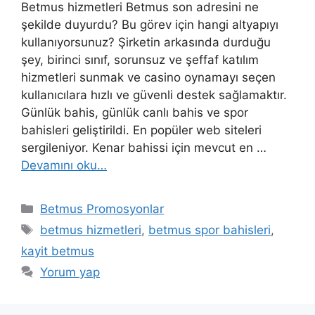
Betmus hizmetleri Betmus son adresini ne
şekilde duyurdu? Bu görev için hangi altyapıyı
kullanıyorsunuz? Şirketin arkasında durduğu
şey, birinci sınıf, sorunsuz ve şeffaf katılım
hizmetleri sunmak ve casino oynamayı seçen
kullanıcılara hızlı ve güvenli destek sağlamaktır.
Günlük bahis, günlük canlı bahis ve spor
bahisleri geliştirildi. En popüler web siteleri
sergileniyor. Kenar bahissi için mevcut en …
Devamını oku…
Kategoriler
Betmus Promosyonlar
Etiketler
betmus hizmetleri
,
betmus spor bahisleri
,
kayit betmus
Yorum yap