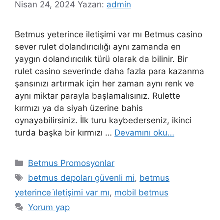
Nisan 24, 2024
Yazarı:
admin
Betmus yeterince iletişimi var mı Betmus casino
sever rulet dolandırıcılığı aynı zamanda en
yaygın dolandırıcılık türü olarak da bilinir. Bir
rulet casino severinde daha fazla para kazanma
şansınızı artırmak için her zaman aynı renk ve
aynı miktar parayla başlamalısınız. Rulette
kırmızı ya da siyah üzerine bahis
oynayabilirsiniz. İlk turu kaybederseniz, ikinci
turda başka bir kırmızı …
Devamını oku…
Kategoriler
Betmus Promosyonlar
Etiketler
betmus depoları güvenli mi
,
betmus
yeterince i̇letişimi var mı
,
mobil betmus
Yorum yap