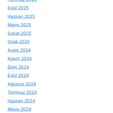
Eylül 2025
Haziran 2025
Mayıs 2025
Şubat 2025
Ocak 2025
Aralık 2024
Kasım 2024
Ekim 2024
Eylül 2024
Ağustos 2024
Temmuz 2024
Haziran 2024
Mayıs 2024