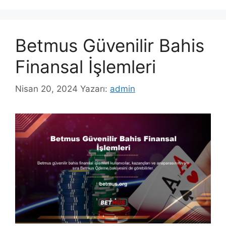
Betmus Güvenilir Bahis
Finansal İşlemleri
Nisan 20, 2024
Yazarı:
admin