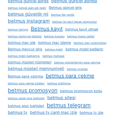
betmus güncel adresi
betmus güncel adres
Betmus güncel giriş
betmus güncel alan adı nedir
betmus güvenlir mi
betmus her yerde
betmus instagram
betmus i̇le nasıl hesap oluşturulur
Betmus kayıt
betmus kayıt olmak
betmus i̇letişim
betmus komisyon bölümü
betmus kuponu
betmus lisans sahibi
betmus maç izle
betmus maç izleme
betmus maç i̇statistikleri
Betmus mevcut giriş
betmus mobil bağlantı
betmus mobil
betmus mobil bağlantısı
betmus mutluluk
betmus müşteri hizmetleri
betmus müşterilerinin para yatırma
betmus müşteri memnuniyeti
betmus oyunları
betmus para çekme
Betmus para yatırma
betmus para çekme süreleri
betmus platformu
betmus promosyon
betmus promosyon kodu
betmus sitesi
betmus sanal spor bahisleri
betmus telegram
betmus spor bahisleri
betmus tv
betmus tv canli maç izle
betmus tv izle