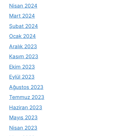
Nisan 2024
Mart 2024
Şubat 2024
Ocak 2024
Aralık 2023
Kasım 2023
Ekim 2023
Eylül 2023
Ağustos 2023
Temmuz 2023
Haziran 2023
Mayıs 2023
Nisan 2023