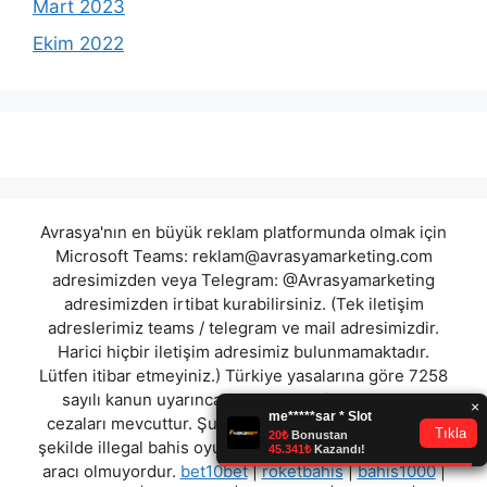
Mart 2023
Ekim 2022
Avrasya'nın en büyük reklam platformunda olmak için
Microsoft Teams:
reklam@avrasyamarketing.com
adresimizden veya Telegram: @Avrasyamarketing
adresimizden irtibat kurabilirsiniz. (Tek iletişim
adreslerimiz teams / telegram ve mail adresimizdir.
Harici hiçbir iletişim adresimiz bulunmamaktadır.
Lütfen itibar etmeyiniz.) Türkiye yasalarına göre 7258
sayılı kanun uyarınca yasa dışı bahis oynamanın
cezaları mevcuttur. Şu an bulunduğunuz site hiç bir
şekilde illegal bahis oyunları oynatmıyor ve oynamaya
aracı olmuyordur.
bet10bet
|
roketbahis
|
bahis1000
|