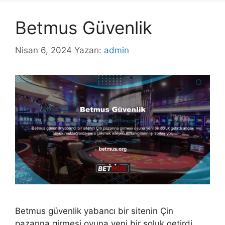
Betmus Güvenlik
Nisan 6, 2024
Yazarı:
admin
Betmus güvenlik yabancı bir sitenin Çin
pazarına girmesi oyuna yeni bir soluk getirdi