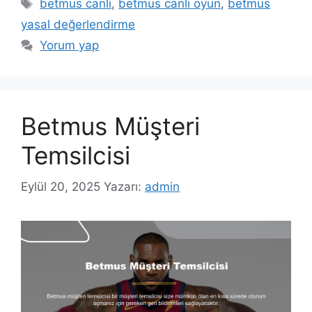
Etiketler
betmus canli
,
betmus canlı oyun
,
betmus
yasal değerlendirme
Yorum yap
Betmus Müşteri
Temsilcisi
Eylül 20, 2025
Yazarı:
admin