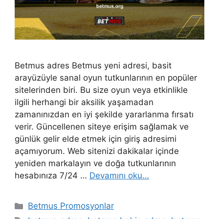
Betmus adres Betmus yeni adresi, basit
arayüzüyle sanal oyun tutkunlarının en popüler
sitelerinden biri. Bu size oyun veya etkinlikle
ilgili herhangi bir aksilik yaşamadan
zamanınızdan en iyi şekilde yararlanma fırsatı
verir. Güncellenen siteye erişim sağlamak ve
günlük gelir elde etmek için giriş adresimi
açamıyorum. Web sitenizi dakikalar içinde
yeniden markalayın ve doğa tutkunlarının
hesabınıza 7/24 …
Devamını oku…
Kategoriler
Betmus Promosyonlar
Etiketler