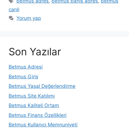
betmus adres
,
betmus bahis adres
,
betmus
canli
Yorum yap
Son Yazılar
Betmus Adresi
Betmus Giriş
Betmus Yasal Değerlendirme
Betmus Site Katılımı
Betmus Kaliteli Ortam
Betmus Finans Özellikleri
Betmus Kullanıcı Memnuniyeti