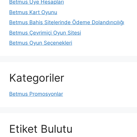
Betmus Üye Hesapları
Betmus Kart Oyunu
Betmus Bahis Sitelerinde Ödeme Dolandırıcılığı
Betmus Çevrimiçi Oyun Sitesi
Betmus Oyun Seçenekleri
Kategoriler
Betmus Promosyonlar
Etiket Bulutu