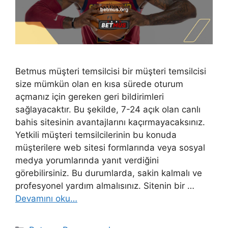
Betmus müşteri temsilcisi bir müşteri temsilcisi
size mümkün olan en kısa sürede oturum
açmanız için gereken geri bildirimleri
sağlayacaktır. Bu şekilde, 7-24 açık olan canlı
bahis sitesinin avantajlarını kaçırmayacaksınız.
Yetkili müşteri temsilcilerinin bu konuda
müşterilere web sitesi formlarında veya sosyal
medya yorumlarında yanıt verdiğini
görebilirsiniz. Bu durumlarda, sakin kalmalı ve
profesyonel yardım almalısınız. Sitenin bir …
Devamını oku…