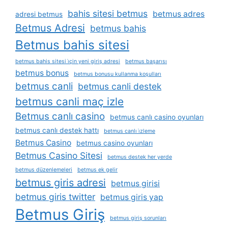
bahis sitesi betmus
betmus adres
adresi betmus
Betmus Adresi
betmus bahis
Betmus bahis sitesi
betmus bahis sitesi i̇çin yeni giriş adresi
betmus başarısı
betmus bonus
betmus bonusu kullanma koşulları
betmus canli
betmus canli destek
betmus canli maç izle
Betmus canlı casino
betmus canlı casino oyunları
betmus canlı destek hattı
betmus canlı i̇zleme
Betmus Casino
betmus casino oyunları
Betmus Casino Sitesi
betmus destek her yerde
betmus düzenlemeleri
betmus ek gelir
betmus giris adresi
betmus girisi
betmus giris twitter
betmus giris yap
Betmus Giriş
betmus giriş sorunları