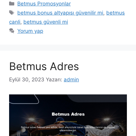
Kategoriler
Betmus Promosyonlar
Etiketler
betmus bonus altyapısı güvenilir mi
,
betmus
canli
,
betmus güvenli mi
Yorum yap
Betmus Adres
Eylül 30, 2023
Yazarı:
admin