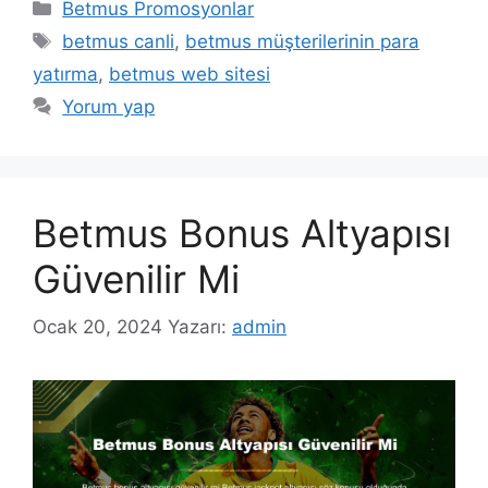
Kategoriler
Betmus Promosyonlar
Etiketler
betmus canli
,
betmus müşterilerinin para
yatırma
,
betmus web sitesi
Yorum yap
Betmus Bonus Altyapısı
Güvenilir Mi
Ocak 20, 2024
Yazarı:
admin