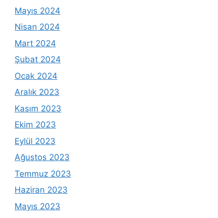
Mayıs 2024
Nisan 2024
Mart 2024
Şubat 2024
Ocak 2024
Aralık 2023
Kasım 2023
Ekim 2023
Eylül 2023
Ağustos 2023
Temmuz 2023
Haziran 2023
Mayıs 2023