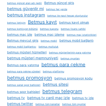
Betmus güncel giriş
betmus güncel alan adı nedir
betmus güvenlir mi
betmus her yerde
betmus instagram
betmus i̇le nasıl hesap oluşturulur
Betmus kayıt
betmus kayıt olmak
betmus i̇letişim
betmus komisyon bölümü
betmus kuponu
betmus lisans sahibi
betmus maç izle
betmus maç izleme
betmus maç i̇statistikleri
Betmus mevcut giriş
betmus mobil bağlantı
betmus mobil
betmus mobil bağlantısı
betmus mutluluk
betmus müşteri hizmetleri
betmus müşterilerinin para yatırma
betmus müşteri memnuniyeti
betmus oyunları
betmus para çekme
Betmus para yatırma
betmus para çekme süreleri
betmus platformu
betmus promosyon
betmus promosyon kodu
betmus sitesi
betmus sanal spor bahisleri
betmus telegram
betmus spor bahisleri
betmus tv
betmus tv canli maç izle
betmus tv izle
betmus twitter
betmus tüm kanallar
betmus tüm oyunlar