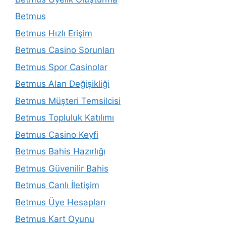
Betmus
Betmus Hızlı Erişim
Betmus Casino Sorunları
Betmus Spor Casinolar
Betmus Alan Değişikliği
Betmus Müşteri Temsilcisi
Betmus Topluluk Katılımı
Betmus Casino Keyfi
Betmus Bahis Hazırlığı
Betmus Güvenilir Bahis
Betmus Canlı İletişim
Betmus Üye Hesapları
Betmus Kart Oyunu