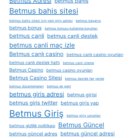
Betmus Adresi
betmus bahis
Betmus bahis sitesi
betmus bahis sitesi i̇çin yeni giriş adresi
betmus başarısı
betmus bonus
betmus bonusu kullanma koşulları
betmus canli
betmus canli destek
betmus canli maç izle
Betmus canlı casino
betmus canlı casino oyunları
betmus canlı destek hattı
betmus canlı i̇zleme
Betmus Casino
betmus casino oyunları
Betmus Casino Sitesi
betmus destek her yerde
betmus düzenlemeleri
betmus ek gelir
betmus giris adresi
betmus girisi
betmus giris twitter
betmus giris yap
Betmus Giriş
betmus giriş sorunları
Betmus Güncel
betmus gizlilik politikası
betmus güncel adresi
betmus güncel adres