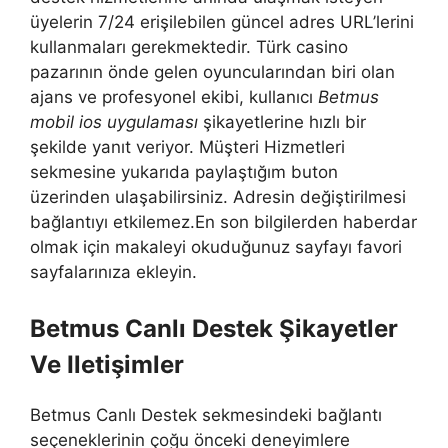
üyelerin 7/24 erişilebilen güncel adres URL’lerini
kullanmaları gerekmektedir. Türk casino
pazarının önde gelen oyuncularından biri olan
ajans ve profesyonel ekibi, kullanıcı
Betmus
mobil ios uygulaması
şikayetlerine hızlı bir
şekilde yanıt veriyor. Müşteri Hizmetleri
sekmesine yukarıda paylaştığım buton
üzerinden ulaşabilirsiniz. Adresin değiştirilmesi
bağlantıyı etkilemez.En son bilgilerden haberdar
olmak için makaleyi okuduğunuz sayfayı favori
sayfalarınıza ekleyin.
Betmus Canlı Destek Şikayetler
Ve Iletişimler
Betmus Canlı Destek sekmesindeki bağlantı
seçeneklerinin çoğu önceki deneyimlere