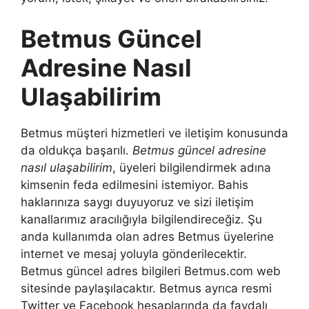
Betmus Güncel
Adresine Nasıl
Ulaşabilirim
Betmus müşteri hizmetleri ve iletişim konusunda
da oldukça başarılı.
Betmus güncel adresine
nasıl ulaşabilirim
, üyeleri bilgilendirmek adına
kimsenin feda edilmesini istemiyor. Bahis
haklarınıza saygı duyuyoruz ve sizi iletişim
kanallarımız aracılığıyla bilgilendireceğiz. Şu
anda kullanımda olan adres Betmus üyelerine
internet ve mesaj yoluyla gönderilecektir.
Betmus güncel adres bilgileri Betmus.com web
sitesinde paylaşılacaktır. Betmus ayrıca resmi
Twitter ve Facebook hesaplarında da faydalı