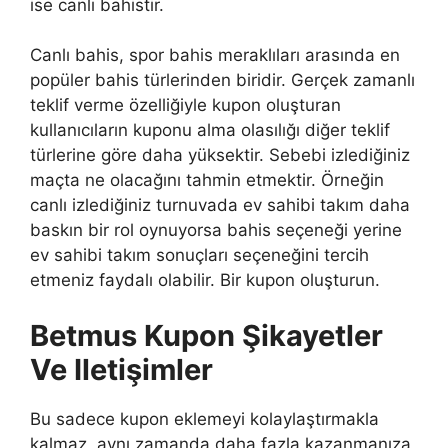
ise canlı bahistir.
Canlı bahis, spor bahis meraklıları arasında en
popüler bahis türlerinden biridir. Gerçek zamanlı
teklif verme özelliğiyle kupon oluşturan
kullanıcıların kuponu alma olasılığı diğer teklif
türlerine göre daha yüksektir. Sebebi izlediğiniz
maçta ne olacağını tahmin etmektir. Örneğin
canlı izlediğiniz turnuvada ev sahibi takım daha
baskın bir rol oynuyorsa bahis seçeneği yerine
ev sahibi takım sonuçları seçeneğini tercih
etmeniz faydalı olabilir. Bir kupon oluşturun.
Betmus Kupon Şikayetler
Ve Iletişimler
Bu sadece kupon eklemeyi kolaylaştırmakla
kalmaz, aynı zamanda daha fazla kazanmanıza