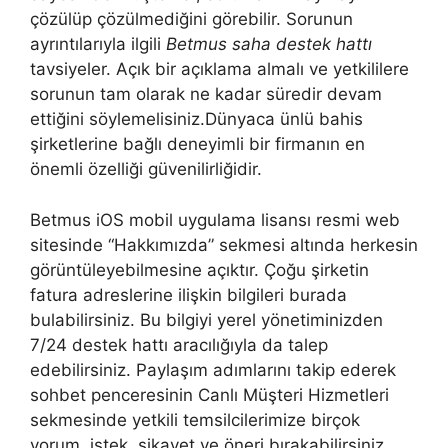
çözülüp çözülmediğini görebilir. Sorunun
ayrıntılarıyla ilgili
Betmus saha destek hattı
tavsiyeler. Açık bir açıklama almalı ve yetkililere
sorunun tam olarak ne kadar süredir devam
ettiğini söylemelisiniz.Dünyaca ünlü bahis
şirketlerine bağlı deneyimli bir firmanın en
önemli özelliği güvenilirliğidir.
Betmus iOS mobil uygulama lisansı resmi web
sitesinde “Hakkımızda” sekmesi altında herkesin
görüntüleyebilmesine açıktır. Çoğu şirketin
fatura adreslerine ilişkin bilgileri burada
bulabilirsiniz. Bu bilgiyi yerel yönetiminizden
7/24 destek hattı aracılığıyla da talep
edebilirsiniz. Paylaşım adımlarını takip ederek
sohbet penceresinin Canlı Müşteri Hizmetleri
sekmesinde yetkili temsilcilerimize birçok
yorum, istek, şikayet ve öneri bırakabilirsiniz.