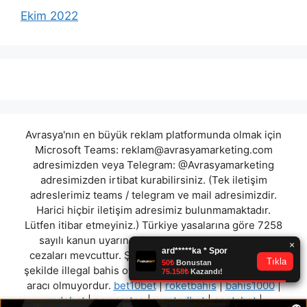
Ekim 2022
Avrasya'nın en büyük reklam platformunda olmak için
Microsoft Teams:
reklam@avrasyamarketing.com
adresimizden veya Telegram: @Avrasyamarketing
adresimizden irtibat kurabilirsiniz. (Tek iletişim
adreslerimiz teams / telegram ve mail adresimizdir.
Harici hiçbir iletişim adresimiz bulunmamaktadır.
Lütfen itibar etmeyiniz.) Türkiye yasalarına göre 7258
sayılı kanun uyarınca yasa dışı bahis oynamanın
cezaları mevcuttur. Şu an bulunduğunuz site hiç bir
şekilde illegal bahis oyunları oynatmıyor ve oynamaya
aracı olmuyordur.
bet10bet
|
roketbahis
|
bahis1000
|
undobet
|
newcratos
|
wantedbet
|
centabet
|