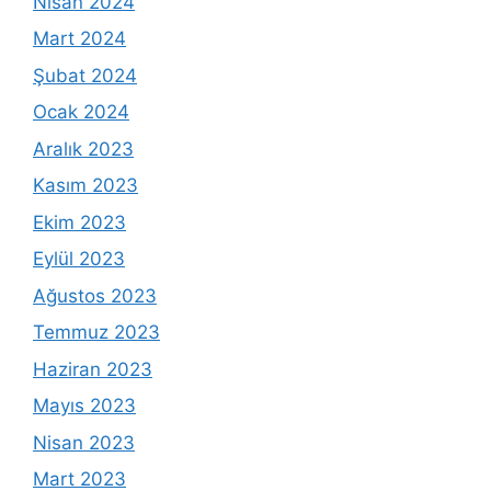
Nisan 2024
Mart 2024
Şubat 2024
Ocak 2024
Aralık 2023
Kasım 2023
Ekim 2023
Eylül 2023
Ağustos 2023
Temmuz 2023
Haziran 2023
Mayıs 2023
Nisan 2023
Mart 2023