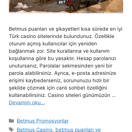
Betmus puanları ve şikayetleri kısa sürede en iyi
Türk casino sitelerinde bulundunuz. Özellikle
oturum açmış kullanıcılar için yeniden
bağlanmak zor. Site kurallarına ve kullanım
koşullarına göre bu yasaktır. Hesap parolanızı
unutursanız, Parolalar sekmesinden yeni bir
parola alabilirsiniz. Ayrıca, e-posta adresinize
erişimi kaybederseniz, sorununuzu hızlı bir
şekilde çözmek için canlı sohbet özelliğini
kullanabilirsiniz. Casino siteleri günümüzün …
Devamını oku…
Kategoriler
Betmus Promosyonlar
Etiketler
Betmus Casino
,
betmus puanları ve