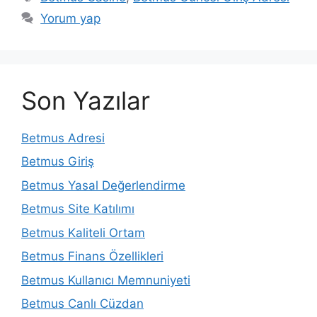
Yorum yap
Son Yazılar
Betmus Adresi
Betmus Giriş
Betmus Yasal Değerlendirme
Betmus Site Katılımı
Betmus Kaliteli Ortam
Betmus Finans Özellikleri
Betmus Kullanıcı Memnuniyeti
Betmus Canlı Cüzdan