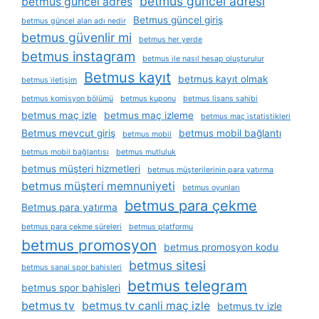
betmus güncel adresi
betmus güncel adres
Betmus güncel giriş
betmus güncel alan adı nedir
betmus güvenlir mi
betmus her yerde
betmus instagram
betmus i̇le nasıl hesap oluşturulur
Betmus kayıt
betmus kayıt olmak
betmus i̇letişim
betmus komisyon bölümü
betmus kuponu
betmus lisans sahibi
betmus maç izle
betmus maç izleme
betmus maç i̇statistikleri
Betmus mevcut giriş
betmus mobil bağlantı
betmus mobil
betmus mobil bağlantısı
betmus mutluluk
betmus müşteri hizmetleri
betmus müşterilerinin para yatırma
betmus müşteri memnuniyeti
betmus oyunları
betmus para çekme
Betmus para yatırma
betmus para çekme süreleri
betmus platformu
betmus promosyon
betmus promosyon kodu
betmus sitesi
betmus sanal spor bahisleri
betmus telegram
betmus spor bahisleri
betmus tv
betmus tv canli maç izle
betmus tv izle