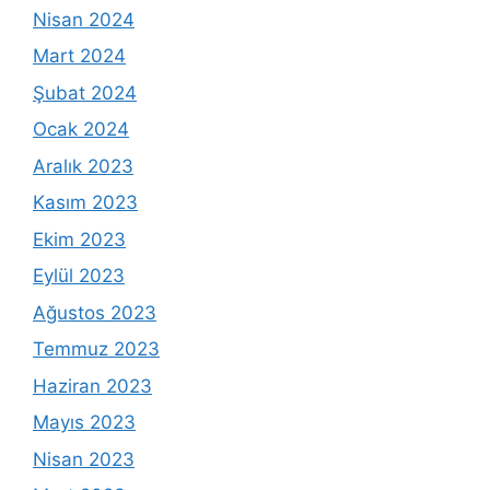
Nisan 2024
Mart 2024
Şubat 2024
Ocak 2024
Aralık 2023
Kasım 2023
Ekim 2023
Eylül 2023
Ağustos 2023
Temmuz 2023
Haziran 2023
Mayıs 2023
Nisan 2023