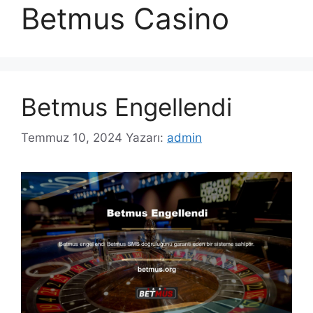
Betmus Casino
Betmus Engellendi
Temmuz 10, 2024
Yazarı:
admin