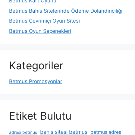
Betmus Kart Oyunu
Betmus Bahis Sitelerinde Ödeme Dolandırıcılığı
Betmus Çevrimiçi Oyun Sitesi
Betmus Oyun Seçenekleri
Kategoriler
Betmus Promosyonlar
Etiket Bulutu
bahis sitesi betmus
betmus adres
adresi betmus