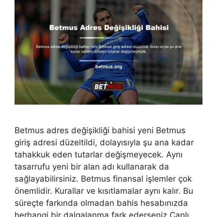
Betmus adres değişikliği bahisi yeni Betmus
giriş adresi düzeltildi, dolayısıyla şu ana kadar
tahakkuk eden tutarlar değişmeyecek. Aynı
tasarrufu yeni bir alan adı kullanarak da
sağlayabilirsiniz. Betmus finansal işlemler çok
önemlidir. Kurallar ve kısıtlamalar aynı kalır. Bu
süreçte farkında olmadan bahis hesabınızda
herhangi bir dalgalanma fark ederseniz Canlı