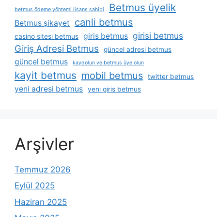
Betmus üyelik
betmus ödeme yöntemi lisans sahibi
canli betmus
Betmus şikayet
girisi betmus
giris betmus
casino sitesi betmus
Giriş Adresi Betmus
güncel adresi betmus
güncel betmus
kaydolun ve betmus üye olun
kayit betmus
mobil betmus
twitter betmus
yeni adresi betmus
yeni giris betmus
Arşivler
Temmuz 2026
Eylül 2025
Haziran 2025