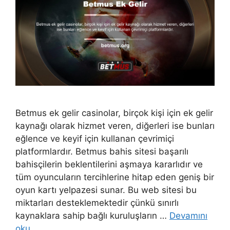
Betmus ek gelir casinolar, birçok kişi için ek gelir
kaynağı olarak hizmet veren, diğerleri ise bunları
eğlence ve keyif için kullanan çevrimiçi
platformlardır. Betmus bahis sitesi başarılı
bahisçilerin beklentilerini aşmaya kararlıdır ve
tüm oyuncuların tercihlerine hitap eden geniş bir
oyun kartı yelpazesi sunar. Bu web sitesi bu
miktarları desteklemektedir çünkü sınırlı
kaynaklara sahip bağlı kuruluşların …
Devamını
oku…