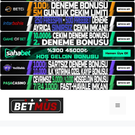
İçeriğe
atla
Menü