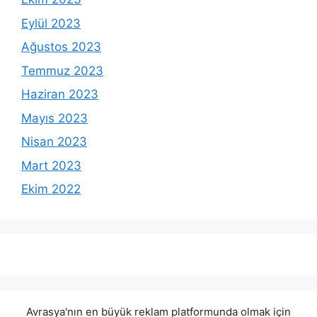
Eylül 2023
Ağustos 2023
Temmuz 2023
Haziran 2023
Mayıs 2023
Nisan 2023
Mart 2023
Ekim 2022
Avrasya'nın en büyük reklam platformunda olmak için