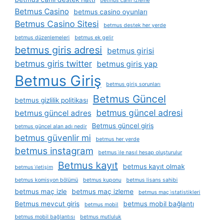
betmus canlı i̇zleme
Betmus Casino
betmus casino oyunları
Betmus Casino Sitesi
betmus destek her yerde
betmus düzenlemeleri
betmus ek gelir
betmus giris adresi
betmus girisi
betmus giris twitter
betmus giris yap
Betmus Giriş
betmus giriş sorunları
Betmus Güncel
betmus gizlilik politikası
betmus güncel adresi
betmus güncel adres
Betmus güncel giriş
betmus güncel alan adı nedir
betmus güvenlir mi
betmus her yerde
betmus instagram
betmus i̇le nasıl hesap oluşturulur
Betmus kayıt
betmus kayıt olmak
betmus i̇letişim
betmus komisyon bölümü
betmus kuponu
betmus lisans sahibi
betmus maç izle
betmus maç izleme
betmus maç i̇statistikleri
Betmus mevcut giriş
betmus mobil bağlantı
betmus mobil
betmus mobil bağlantısı
betmus mutluluk