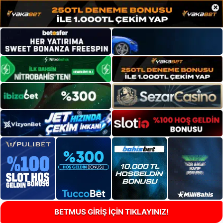
×
BETMUS GİRİŞ İÇİN TIKLAYINIZ!