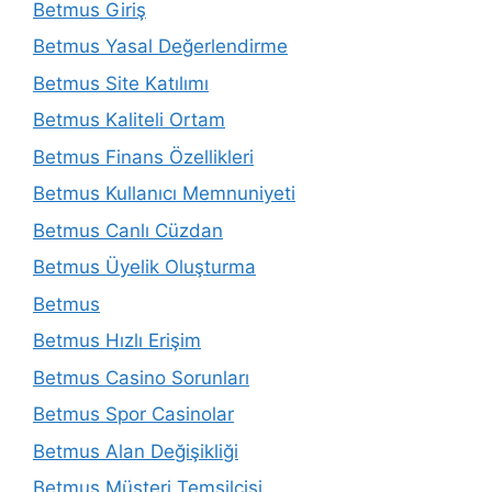
Betmus Giriş
Betmus Yasal Değerlendirme
Betmus Site Katılımı
Betmus Kaliteli Ortam
Betmus Finans Özellikleri
Betmus Kullanıcı Memnuniyeti
Betmus Canlı Cüzdan
Betmus Üyelik Oluşturma
Betmus
Betmus Hızlı Erişim
Betmus Casino Sorunları
Betmus Spor Casinolar
Betmus Alan Değişikliği
Betmus Müşteri Temsilcisi