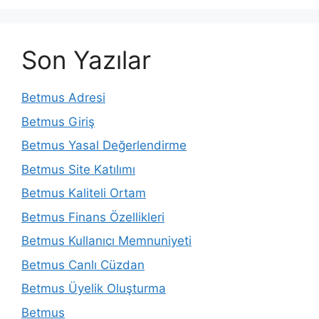
Son Yazılar
Betmus Adresi
Betmus Giriş
Betmus Yasal Değerlendirme
Betmus Site Katılımı
Betmus Kaliteli Ortam
Betmus Finans Özellikleri
Betmus Kullanıcı Memnuniyeti
Betmus Canlı Cüzdan
Betmus Üyelik Oluşturma
Betmus