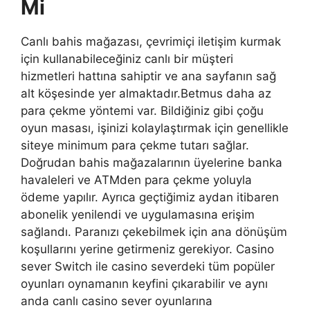
Mi
Canlı bahis mağazası, çevrimiçi iletişim kurmak
için kullanabileceğiniz canlı bir müşteri
hizmetleri hattına sahiptir ve ana sayfanın sağ
alt köşesinde yer almaktadır.Betmus daha az
para çekme yöntemi var. Bildiğiniz gibi çoğu
oyun masası, işinizi kolaylaştırmak için genellikle
siteye minimum para çekme tutarı sağlar.
Doğrudan bahis mağazalarının üyelerine banka
havaleleri ve ATMden para çekme yoluyla
ödeme yapılır. Ayrıca geçtiğimiz aydan itibaren
abonelik yenilendi ve uygulamasına erişim
sağlandı. Paranızı çekebilmek için ana dönüşüm
koşullarını yerine getirmeniz gerekiyor. Casino
sever Switch ile casino severdeki tüm popüler
oyunları oynamanın keyfini çıkarabilir ve aynı
anda canlı casino sever oyunlarına