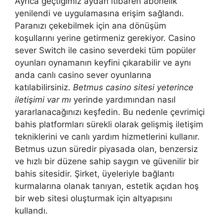
Ayrıca geçtiğimiz aydan itibaren abonelik
yenilendi ve uygulamasına erişim sağlandı.
Paranızı çekebilmek için ana dönüşüm
koşullarını yerine getirmeniz gerekiyor. Casino
sever Switch ile casino severdeki tüm popüler
oyunları oynamanın keyfini çıkarabilir ve aynı
anda canlı casino sever oyunlarına
katılabilirsiniz.
Betmus casino sitesi yeterince
iletişimi var mı
yerinde yardımından nasıl
yararlanacağınızı keşfedin. Bu nedenle çevrimiçi
bahis platformları sürekli olarak gelişmiş iletişim
tekniklerini ve canlı yardım hizmetlerini kullanır.
Betmus uzun süredir piyasada olan, benzersiz
ve hızlı bir düzene sahip saygın ve güvenilir bir
bahis sitesidir. Şirket, üyeleriyle bağlantı
kurmalarına olanak tanıyan, estetik açıdan hoş
bir web sitesi oluşturmak için altyapısını
kullandı.