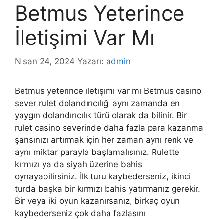
Betmus Yeterince
İletişimi Var Mı
Nisan 24, 2024
Yazarı:
admin
Betmus yeterince iletişimi var mı Betmus casino
sever rulet dolandırıcılığı aynı zamanda en
yaygın dolandırıcılık türü olarak da bilinir. Bir
rulet casino severinde daha fazla para kazanma
şansınızı artırmak için her zaman aynı renk ve
aynı miktar parayla başlamalısınız. Rulette
kırmızı ya da siyah üzerine bahis
oynayabilirsiniz. İlk turu kaybederseniz, ikinci
turda başka bir kırmızı bahis yatırmanız gerekir.
Bir veya iki oyun kazanırsanız, birkaç oyun
kaybederseniz çok daha fazlasını