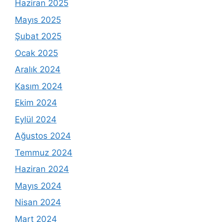
Haziran 2025
Mayıs 2025
Şubat 2025
Ocak 2025
Aralık 2024
Kasım 2024
Ekim 2024
Eylül 2024
Ağustos 2024
Temmuz 2024
Haziran 2024
Mayıs 2024
Nisan 2024
Mart 2024