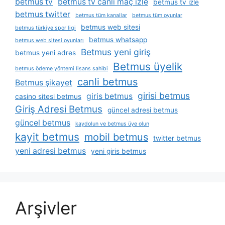
betmus tv
betmus tv canli maç izle
betmus tv izle
betmus twitter
betmus tüm kanallar
betmus tüm oyunlar
betmus web sitesi
betmus türkiye spor ligi
betmus whatsapp
betmus web sitesi oyunları
Betmus yeni giriş
betmus yeni adres
Betmus üyelik
betmus ödeme yöntemi lisans sahibi
canli betmus
Betmus şikayet
girisi betmus
giris betmus
casino sitesi betmus
Giriş Adresi Betmus
güncel adresi betmus
güncel betmus
kaydolun ve betmus üye olun
kayit betmus
mobil betmus
twitter betmus
yeni adresi betmus
yeni giris betmus
Arşivler