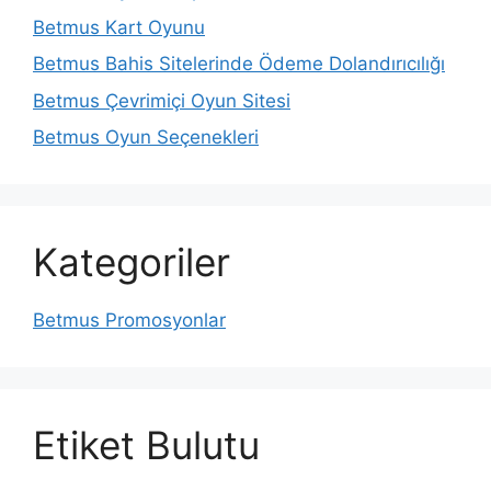
Betmus Kart Oyunu
Betmus Bahis Sitelerinde Ödeme Dolandırıcılığı
Betmus Çevrimiçi Oyun Sitesi
Betmus Oyun Seçenekleri
Kategoriler
Betmus Promosyonlar
Etiket Bulutu