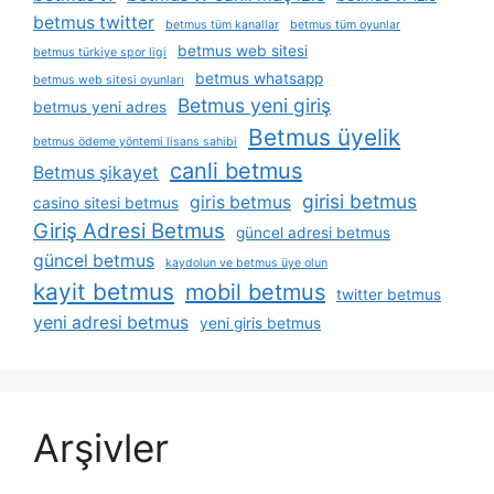
betmus twitter
betmus tüm kanallar
betmus tüm oyunlar
betmus web sitesi
betmus türkiye spor ligi
betmus whatsapp
betmus web sitesi oyunları
Betmus yeni giriş
betmus yeni adres
Betmus üyelik
betmus ödeme yöntemi lisans sahibi
canli betmus
Betmus şikayet
girisi betmus
giris betmus
casino sitesi betmus
Giriş Adresi Betmus
güncel adresi betmus
güncel betmus
kaydolun ve betmus üye olun
kayit betmus
mobil betmus
twitter betmus
yeni adresi betmus
yeni giris betmus
Arşivler