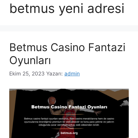
betmus yeni adresi
Betmus Casino Fantazi
Oyunları
Ekim 25, 2023
Yazarı:
admin