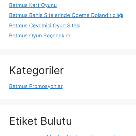
Betmus Kart Oyunu
Betmus Bahis Sitelerinde Ödeme Dolandırıcılığı
Betmus Çevrimiçi Oyun Sitesi
Betmus Oyun Seçenekleri
Kategoriler
Betmus Promosyonlar
Etiket Bulutu