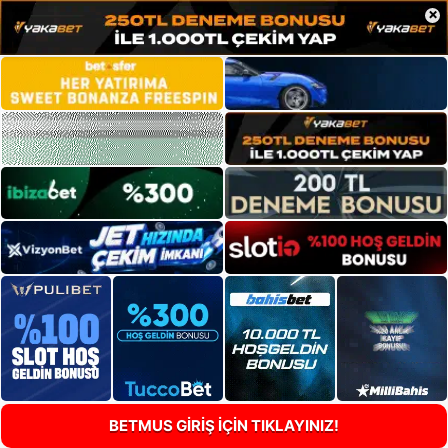
×
BETMUS GİRİŞ İÇİN TIKLAYINIZ!