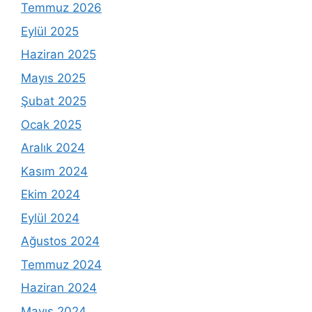
Temmuz 2026
Eylül 2025
Haziran 2025
Mayıs 2025
Şubat 2025
Ocak 2025
Aralık 2024
Kasım 2024
Ekim 2024
Eylül 2024
Ağustos 2024
Temmuz 2024
Haziran 2024
Mayıs 2024