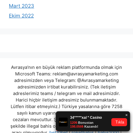
Mart 2023
Ekim 2022
Avrasya'nın en büyük reklam platformunda olmak için
Microsoft Teams:
reklam@avrasyamarketing.com
adresimizden veya Telegram: @Avrasyamarketing
adresimizden irtibat kurabilirsiniz. (Tek iletişim
adreslerimiz teams / telegram ve mail adresimizdir.
Harici hiçbir iletişim adresimiz bulunmamaktadır.
Lütfen itibar etmeyiniz.) Türkiye yasalarına göre 7258
sayılı kanun uyarınca yasa dışı bahis oynamanın
cezaları mevcuttur. Şu an bulunduğunuz site hiç bir
şekilde illegal bahis oyunları oynatmıyor ve oynamaya
aracı olmuyordur.
bet10bet
|
roketbahis
|
bahis1000
|