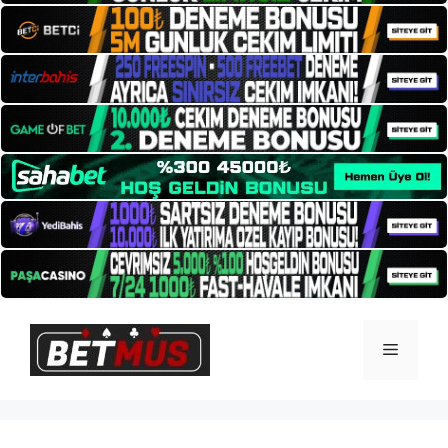
İçeriğe
atla
Menü