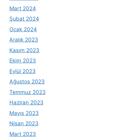
Mart 2024
Şubat 2024
Ocak 2024
Aralık 2023
Kasım 2023
Ekim 2023
Eylül 2023
Ağustos 2023
Temmuz 2023
Haziran 2023
Mayıs 2023
Nisan 2023
Mart 2023