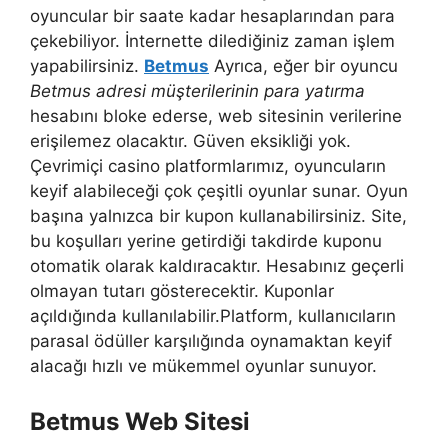
oyuncular bir saate kadar hesaplarından para
çekebiliyor. İnternette dilediğiniz zaman işlem
yapabilirsiniz.
Betmus
Ayrıca, eğer bir oyuncu
Betmus adresi müşterilerinin para yatırma
hesabını bloke ederse, web sitesinin verilerine
erişilemez olacaktır. Güven eksikliği yok.
Çevrimiçi casino platformlarımız, oyuncuların
keyif alabileceği çok çeşitli oyunlar sunar. Oyun
başına yalnızca bir kupon kullanabilirsiniz. Site,
bu koşulları yerine getirdiği takdirde kuponu
otomatik olarak kaldıracaktır. Hesabınız geçerli
olmayan tutarı gösterecektir. Kuponlar
açıldığında kullanılabilir.Platform, kullanıcıların
parasal ödüller karşılığında oynamaktan keyif
alacağı hızlı ve mükemmel oyunlar sunuyor.
Betmus Web Sitesi