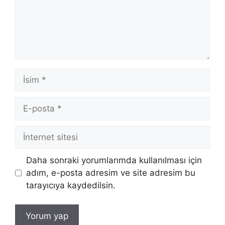
İsim
E-
posta
İnternet
sitesi
Daha sonraki yorumlarımda kullanılması için
adım, e-posta adresim ve site adresim bu
tarayıcıya kaydedilsin.