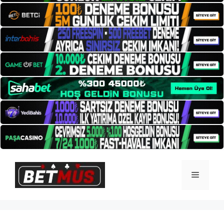
İçeriğe
atla
Menü