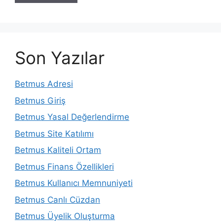
Son Yazılar
Betmus Adresi
Betmus Giriş
Betmus Yasal Değerlendirme
Betmus Site Katılımı
Betmus Kaliteli Ortam
Betmus Finans Özellikleri
Betmus Kullanıcı Memnuniyeti
Betmus Canlı Cüzdan
Betmus Üyelik Oluşturma