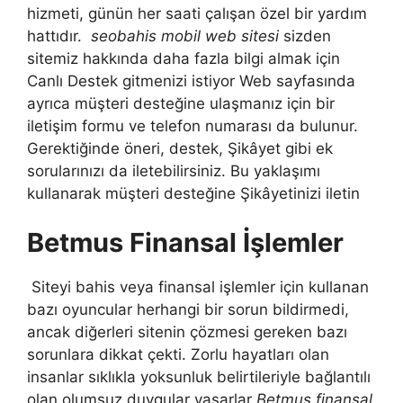
hizmeti, günün her saati çalışan özel bir yardım
hattıdır.
seobahis mobil web sitesi
sizden
sitemiz hakkında daha fazla bilgi almak için
Canlı Destek gitmenizi istiyor Web sayfasında
ayrıca müşteri desteğine ulaşmanız için bir
iletişim formu ve telefon numarası da bulunur.
Gerektiğinde öneri, destek, Şikâyet gibi ek
sorularınızı da iletebilirsiniz. Bu yaklaşımı
kullanarak müşteri desteğine Şikâyetinizi iletin
Betmus Finansal İşlemler
Siteyi bahis veya finansal işlemler için kullanan
bazı oyuncular herhangi bir sorun bildirmedi,
ancak diğerleri sitenin çözmesi gereken bazı
sorunlara dikkat çekti. Zorlu hayatları olan
insanlar sıklıkla yoksunluk belirtileriyle bağlantılı
olan olumsuz duygular yaşarlar
Betmus finansal