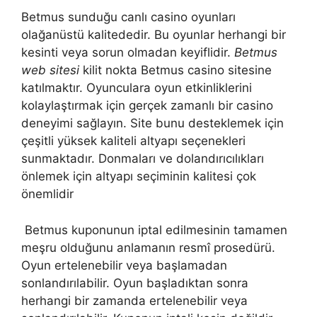
Betmus sunduğu canlı casino oyunları
olağanüstü kalitededir. Bu oyunlar herhangi bir
kesinti veya sorun olmadan keyiflidir.
Betmus
web sitesi
kilit nokta Betmus casino sitesine
katılmaktır. Oyunculara oyun etkinliklerini
kolaylaştırmak için gerçek zamanlı bir casino
deneyimi sağlayın. Site bunu desteklemek için
çeşitli yüksek kaliteli altyapı seçenekleri
sunmaktadır. Donmaları ve dolandırıcılıkları
önlemek için altyapı seçiminin kalitesi çok
önemlidir
Betmus kuponunun iptal edilmesinin tamamen
meşru olduğunu anlamanın resmî prosedürü.
Oyun ertelenebilir veya başlamadan
sonlandırılabilir. Oyun başladıktan sonra
herhangi bir zamanda ertelenebilir veya