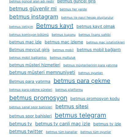
Betmus güncel giriş
betmus güncel alan adı nedir
betmus güvenlir mi
betmus her yerde
betmus instagram
betmus i̇le nasıl hesap oluşturulur
Betmus kayıt
betmus kayıt olmak
betmus i̇letişim
betmus komisyon bölümü
betmus kuponu
betmus lisans sahibi
betmus maç izle
betmus maç izleme
betmus maç i̇statistikleri
Betmus mevcut giriş
betmus mobil bağlantı
betmus mobil
betmus mobil bağlantısı
betmus mutluluk
betmus müşteri hizmetleri
betmus müşterilerinin para yatırma
betmus müşteri memnuniyeti
betmus oyunları
betmus para çekme
Betmus para yatırma
betmus para çekme süreleri
betmus platformu
betmus promosyon
betmus promosyon kodu
betmus sitesi
betmus sanal spor bahisleri
betmus telegram
betmus spor bahisleri
betmus tv
betmus tv canli maç izle
betmus tv izle
betmus twitter
betmus tüm kanallar
betmus tüm oyunlar