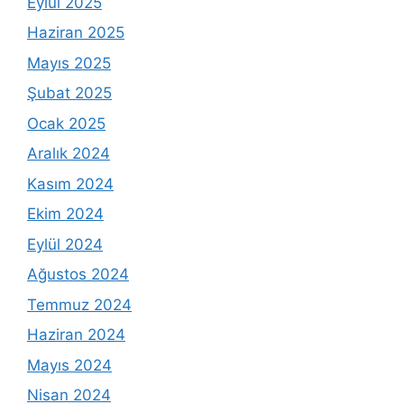
Eylül 2025
Haziran 2025
Mayıs 2025
Şubat 2025
Ocak 2025
Aralık 2024
Kasım 2024
Ekim 2024
Eylül 2024
Ağustos 2024
Temmuz 2024
Haziran 2024
Mayıs 2024
Nisan 2024