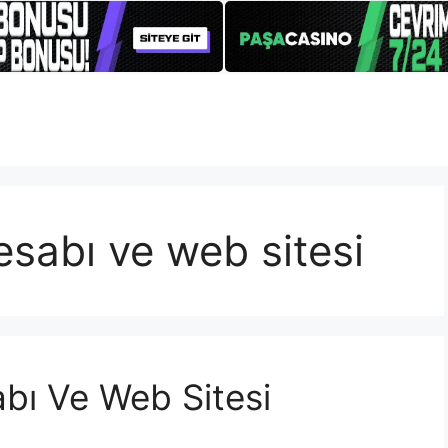
esabı ve web sitesi
bı Ve Web Sitesi