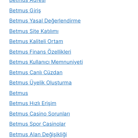
Betmus Adresi
Betmus Giriş
Betmus Yasal Değerlendirme
Betmus Site Katılımı
Betmus Kaliteli Ortam
Betmus Finans Özellikleri
Betmus Kullanıcı Memnuniyeti
Betmus Canlı Cüzdan
Betmus Üyelik Oluşturma
Betmus
Betmus Hızlı Erişim
Betmus Casino Sorunları
Betmus Spor Casinolar
Betmus Alan Değişikliği