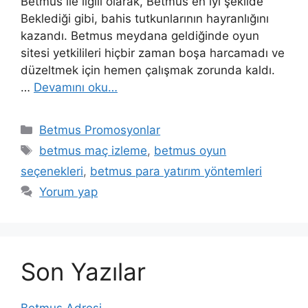
Betmus ile ilgili olarak, Betmus en iyi şekilde
Beklediği gibi, bahis tutkunlarının hayranlığını
kazandı. Betmus meydana geldiğinde oyun
sitesi yetkilileri hiçbir zaman boşa harcamadı ve
düzeltmek için hemen çalışmak zorunda kaldı.
…
Devamını oku…
Kategoriler
Betmus Promosyonlar
Etiketler
betmus maç izleme
,
betmus oyun
seçenekleri
,
betmus para yatırım yöntemleri
Yorum yap
Son Yazılar