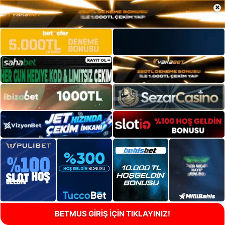
×
BETMUS GİRİŞ İÇİN TIKLAYINIZ!