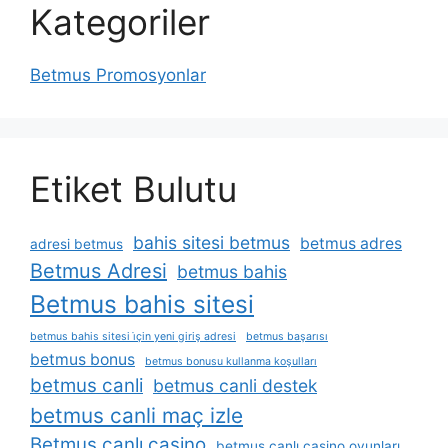
Kategoriler
Betmus Promosyonlar
Etiket Bulutu
bahis sitesi betmus
betmus adres
adresi betmus
Betmus Adresi
betmus bahis
Betmus bahis sitesi
betmus bahis sitesi i̇çin yeni giriş adresi
betmus başarısı
betmus bonus
betmus bonusu kullanma koşulları
betmus canli
betmus canli destek
betmus canli maç izle
Betmus canlı casino
betmus canlı casino oyunları