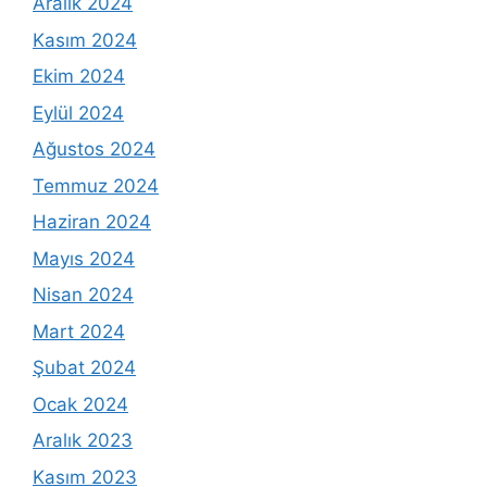
Aralık 2024
Kasım 2024
Ekim 2024
Eylül 2024
Ağustos 2024
Temmuz 2024
Haziran 2024
Mayıs 2024
Nisan 2024
Mart 2024
Şubat 2024
Ocak 2024
Aralık 2023
Kasım 2023