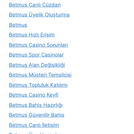
Betmus Canlı Cüzdan
Betmus Üyelik Oluşturma
Betmus
Betmus Hızlı Erişim
Betmus Casino Sorunları
Betmus Spor Casinolar
Betmus Alan Değişikliği
Betmus Müşteri Temsilcisi
Betmus Topluluk Katılımı
Betmus Casino Keyfi
Betmus Bahis Hazırlığı
Betmus Güvenilir Bahis
Betmus Canlı İletişim