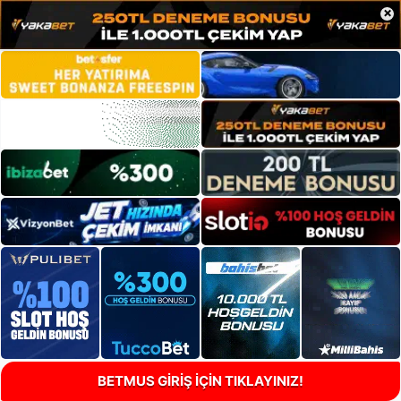
×
BETMUS GİRİŞ İÇİN TIKLAYINIZ!