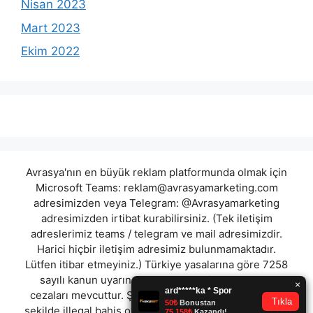
Nisan 2023
Mart 2023
Ekim 2022
Avrasya'nın en büyük reklam platformunda olmak için
Microsoft Teams:
reklam@avrasyamarketing.com
adresimizden veya Telegram: @Avrasyamarketing
adresimizden irtibat kurabilirsiniz. (Tek iletişim
adreslerimiz teams / telegram ve mail adresimizdir.
Harici hiçbir iletişim adresimiz bulunmamaktadır.
Lütfen itibar etmeyiniz.) Türkiye yasalarına göre 7258
sayılı kanun uyarınca yasa dışı bahis oynamanın
cezaları mevcuttur. Şu an bulunduğunuz site hiç bir
şekilde illegal bahis oyunları oynatmıyor ve oynamaya