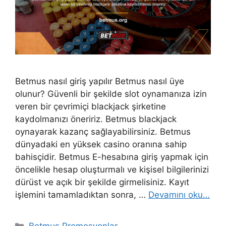
Betmus nasıl giriş yapılır Betmus nasıl üye
olunur? Güvenli bir şekilde slot oynamanıza izin
veren bir çevrimiçi blackjack şirketine
kaydolmanızı öneririz. Betmus blackjack
oynayarak kazanç sağlayabilirsiniz. Betmus
dünyadaki en yüksek casino oranına sahip
bahisçidir. Betmus E-hesabına giriş yapmak için
öncelikle hesap oluşturmalı ve kişisel bilgilerinizi
dürüst ve açık bir şekilde girmelisiniz. Kayıt
işlemini tamamladıktan sonra, …
Devamını oku…
Kategoriler