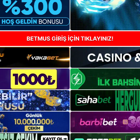
BETMUS GİRİŞ İÇİN TIKLAYINIZ!