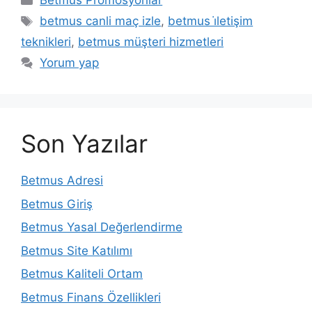
Betmus Promosyonlar
Etiketler
betmus canli maç izle
,
betmus i̇letişim
teknikleri
,
betmus müşteri hizmetleri
Yorum yap
Son Yazılar
Betmus Adresi
Betmus Giriş
Betmus Yasal Değerlendirme
Betmus Site Katılımı
Betmus Kaliteli Ortam
Betmus Finans Özellikleri