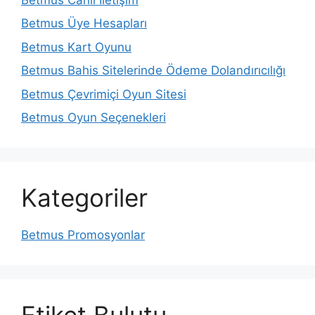
Betmus Üye Hesapları
Betmus Kart Oyunu
Betmus Bahis Sitelerinde Ödeme Dolandırıcılığı
Betmus Çevrimiçi Oyun Sitesi
Betmus Oyun Seçenekleri
Kategoriler
Betmus Promosyonlar