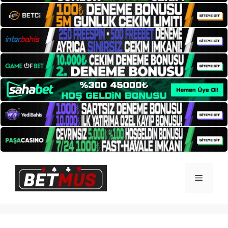
İçeriğe
atla
Menü