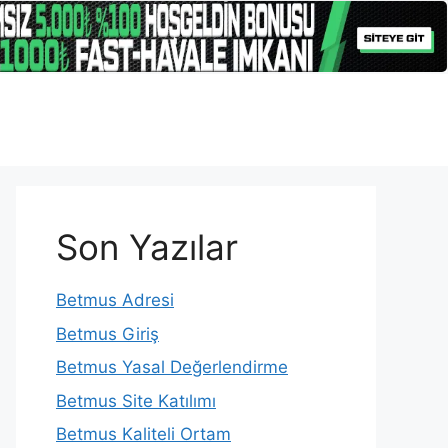
Son Yazılar
Betmus Adresi
Betmus Giriş
Betmus Yasal Değerlendirme
Betmus Site Katılımı
Betmus Kaliteli Ortam