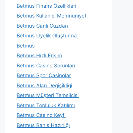
Betmus Finans Özellikleri
Betmus Kullanıcı Memnuniyeti
Betmus Canlı Cüzdan
Betmus Üyelik Oluşturma
Betmus
Betmus Hızlı Erişim
Betmus Casino Sorunları
Betmus Spor Casinolar
Betmus Alan Değişikliği
Betmus Müşteri Temsilcisi
Betmus Topluluk Katılımı
Betmus Casino Keyfi
Betmus Bahis Hazırlığı