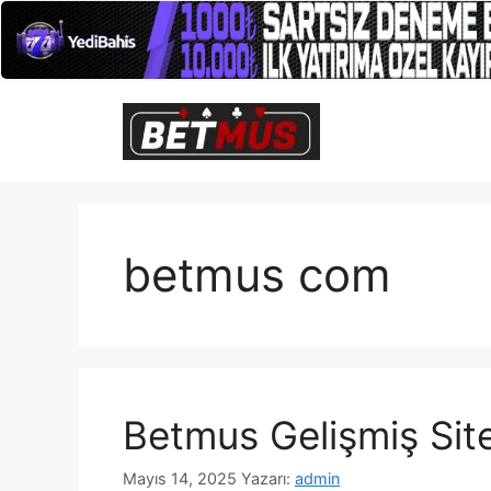
İçeriğe
atla
betmus com
Betmus Gelişmiş Sit
Mayıs 14, 2025
Yazarı:
admin