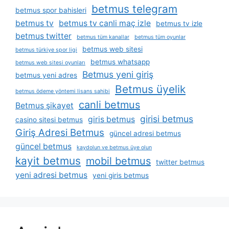
betmus telegram
betmus spor bahisleri
betmus tv
betmus tv canli maç izle
betmus tv izle
betmus twitter
betmus tüm kanallar
betmus tüm oyunlar
betmus web sitesi
betmus türkiye spor ligi
betmus whatsapp
betmus web sitesi oyunları
Betmus yeni giriş
betmus yeni adres
Betmus üyelik
betmus ödeme yöntemi lisans sahibi
canli betmus
Betmus şikayet
girisi betmus
giris betmus
casino sitesi betmus
Giriş Adresi Betmus
güncel adresi betmus
güncel betmus
kaydolun ve betmus üye olun
kayit betmus
mobil betmus
twitter betmus
yeni adresi betmus
yeni giris betmus