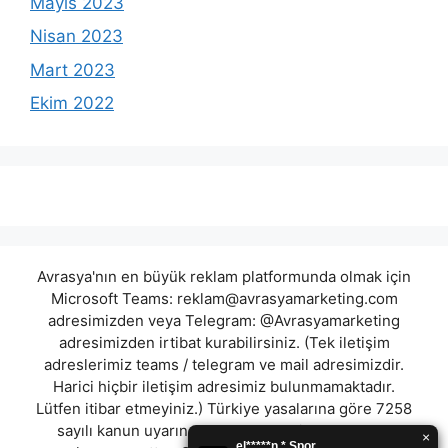
Mayıs 2023
Nisan 2023
Mart 2023
Ekim 2022
Avrasya'nın en büyük reklam platformunda olmak için
Microsoft Teams:
reklam@avrasyamarketing.com
adresimizden veya Telegram: @Avrasyamarketing
adresimizden irtibat kurabilirsiniz. (Tek iletişim
adreslerimiz teams / telegram ve mail adresimizdir.
Harici hiçbir iletişim adresimiz bulunmamaktadır.
Lütfen itibar etmeyiniz.) Türkiye yasalarına göre 7258
sayılı kanun uyarınca yasa dışı bahis oynamanın