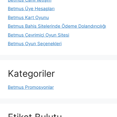
Betmus Üye Hesapları
Betmus Kart Oyunu
Betmus Bahis Sitelerinde Ödeme Dolandırıcılığı
Betmus Çevrimiçi Oyun Sitesi
Betmus Oyun Seçenekleri
Kategoriler
Betmus Promosyonlar