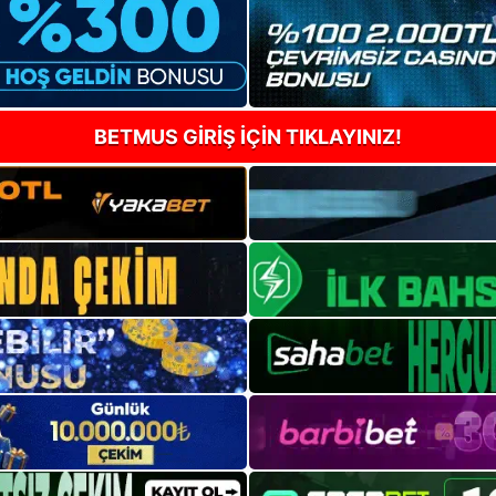
BETMUS GİRİŞ İÇİN TIKLAYINIZ!