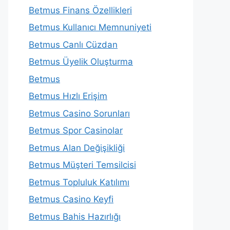
Betmus Finans Özellikleri
Betmus Kullanıcı Memnuniyeti
Betmus Canlı Cüzdan
Betmus Üyelik Oluşturma
Betmus
Betmus Hızlı Erişim
Betmus Casino Sorunları
Betmus Spor Casinolar
Betmus Alan Değişikliği
Betmus Müşteri Temsilcisi
Betmus Topluluk Katılımı
Betmus Casino Keyfi
Betmus Bahis Hazırlığı