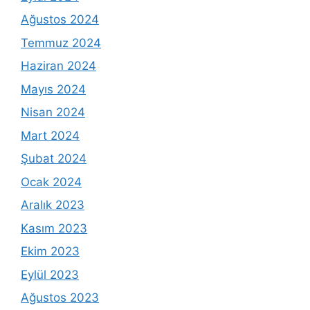
Ağustos 2024
Temmuz 2024
Haziran 2024
Mayıs 2024
Nisan 2024
Mart 2024
Şubat 2024
Ocak 2024
Aralık 2023
Kasım 2023
Ekim 2023
Eylül 2023
Ağustos 2023