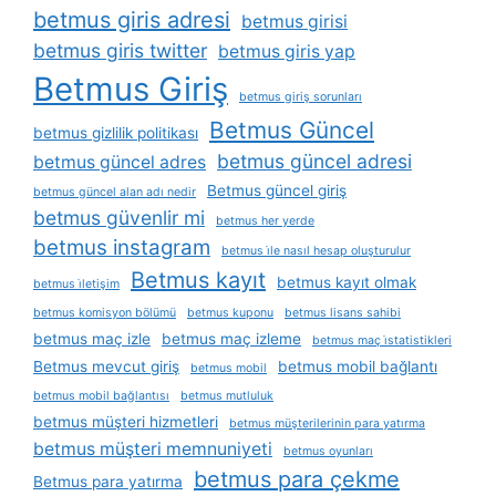
betmus giris adresi
betmus girisi
betmus giris twitter
betmus giris yap
Betmus Giriş
betmus giriş sorunları
Betmus Güncel
betmus gizlilik politikası
betmus güncel adresi
betmus güncel adres
Betmus güncel giriş
betmus güncel alan adı nedir
betmus güvenlir mi
betmus her yerde
betmus instagram
betmus i̇le nasıl hesap oluşturulur
Betmus kayıt
betmus kayıt olmak
betmus i̇letişim
betmus komisyon bölümü
betmus kuponu
betmus lisans sahibi
betmus maç izle
betmus maç izleme
betmus maç i̇statistikleri
Betmus mevcut giriş
betmus mobil bağlantı
betmus mobil
betmus mobil bağlantısı
betmus mutluluk
betmus müşteri hizmetleri
betmus müşterilerinin para yatırma
betmus müşteri memnuniyeti
betmus oyunları
betmus para çekme
Betmus para yatırma