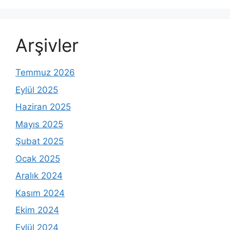
Arşivler
Temmuz 2026
Eylül 2025
Haziran 2025
Mayıs 2025
Şubat 2025
Ocak 2025
Aralık 2024
Kasım 2024
Ekim 2024
Eylül 2024