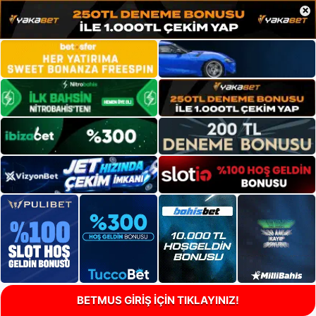
×
BETMUS GİRİŞ İÇİN TIKLAYINIZ!