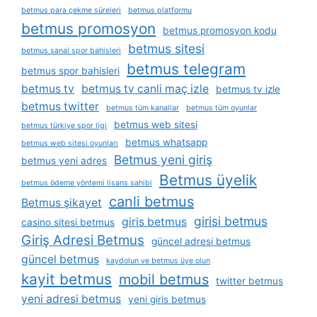
betmus para çekme süreleri
betmus platformu
betmus promosyon
betmus promosyon kodu
betmus sitesi
betmus sanal spor bahisleri
betmus telegram
betmus spor bahisleri
betmus tv
betmus tv canli maç izle
betmus tv izle
betmus twitter
betmus tüm kanallar
betmus tüm oyunlar
betmus web sitesi
betmus türkiye spor ligi
betmus whatsapp
betmus web sitesi oyunları
Betmus yeni giriş
betmus yeni adres
Betmus üyelik
betmus ödeme yöntemi lisans sahibi
canli betmus
Betmus şikayet
girisi betmus
giris betmus
casino sitesi betmus
Giriş Adresi Betmus
güncel adresi betmus
güncel betmus
kaydolun ve betmus üye olun
kayit betmus
mobil betmus
twitter betmus
yeni adresi betmus
yeni giris betmus