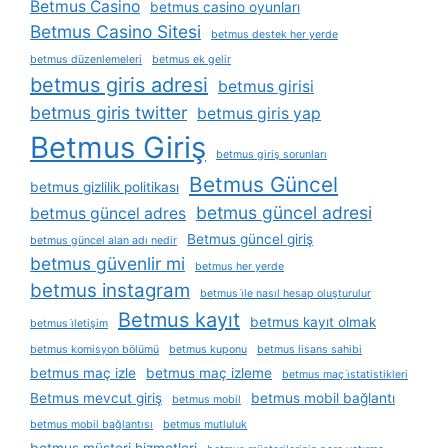
Betmus Casino
betmus casino oyunları
Betmus Casino Sitesi
betmus destek her yerde
betmus düzenlemeleri
betmus ek gelir
betmus giris adresi
betmus girisi
betmus giris twitter
betmus giris yap
Betmus Giriş
betmus giriş sorunları
Betmus Güncel
betmus gizlilik politikası
betmus güncel adresi
betmus güncel adres
Betmus güncel giriş
betmus güncel alan adı nedir
betmus güvenlir mi
betmus her yerde
betmus instagram
betmus i̇le nasıl hesap oluşturulur
Betmus kayıt
betmus kayıt olmak
betmus i̇letişim
betmus komisyon bölümü
betmus kuponu
betmus lisans sahibi
betmus maç izle
betmus maç izleme
betmus maç i̇statistikleri
Betmus mevcut giriş
betmus mobil bağlantı
betmus mobil
betmus mobil bağlantısı
betmus mutluluk