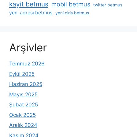
kayit betmus
mobil betmus
twitter betmus
yeni adresi betmus
yeni giris betmus
Arşivler
Temmuz 2026
Eylül 2025
Haziran 2025
Mayıs 2025
Şubat 2025
Ocak 2025
Aralık 2024
Kasım 2024