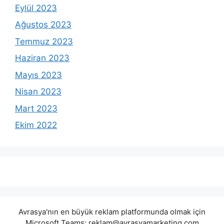
Eylül 2023
Ağustos 2023
Temmuz 2023
Haziran 2023
Mayıs 2023
Nisan 2023
Mart 2023
Ekim 2022
Avrasya'nın en büyük reklam platformunda olmak için
Microsoft Teams:
reklam@avrasyamarketing.com