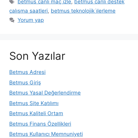
Etiketler
betmus canli maç izle
,
betmus canlı destek
çalışma saatleri
,
betmus teknolojik i̇lerleme
Yorum yap
Son Yazılar
Betmus Adresi
Betmus Giriş
Betmus Yasal Değerlendirme
Betmus Site Katılımı
Betmus Kaliteli Ortam
Betmus Finans Özellikleri
Betmus Kullanıcı Memnuniyeti