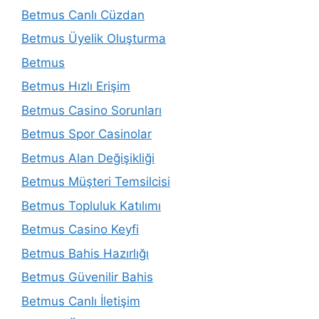
Betmus Canlı Cüzdan
Betmus Üyelik Oluşturma
Betmus
Betmus Hızlı Erişim
Betmus Casino Sorunları
Betmus Spor Casinolar
Betmus Alan Değişikliği
Betmus Müşteri Temsilcisi
Betmus Topluluk Katılımı
Betmus Casino Keyfi
Betmus Bahis Hazırlığı
Betmus Güvenilir Bahis
Betmus Canlı İletişim