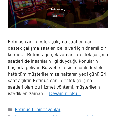
Betmus canlı destek çalışma saatleri canlı
destek çalışma saatleri de iş yeri için önemli bir
konudur. Betmus gerçek zamanlı destek çalışma
saatleri de insanların ilgi duyduğu konuların
başında geliyor. Bu web sitesinin canlı destek
hattı tüm müşterilerimize haftanın yedi günü 24
saat açıktır. Betmus canlı destek çalışma
saatleri olan bu hizmet yöntemi, müşterilerin
istedikleri zaman …
Devamını oku…
Kategoriler
Betmus Promosyonlar