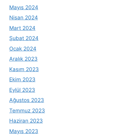
Mayıs 2024
Nisan 2024
Mart 2024
Şubat 2024
Ocak 2024
Aralık 2023
Kasım 2023
Ekim 2023
Eylül 2023
Ağustos 2023
Temmuz 2023
Haziran 2023
Mayıs 2023