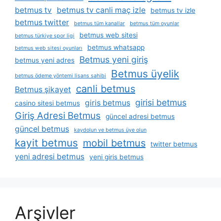
betmus tv
betmus tv canli maç izle
betmus tv izle
betmus twitter
betmus tüm kanallar
betmus tüm oyunlar
betmus web sitesi
betmus türkiye spor ligi
betmus whatsapp
betmus web sitesi oyunları
Betmus yeni giriş
betmus yeni adres
Betmus üyelik
betmus ödeme yöntemi lisans sahibi
canli betmus
Betmus şikayet
girisi betmus
giris betmus
casino sitesi betmus
Giriş Adresi Betmus
güncel adresi betmus
güncel betmus
kaydolun ve betmus üye olun
kayit betmus
mobil betmus
twitter betmus
yeni adresi betmus
yeni giris betmus
Arşivler