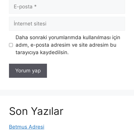
E-
posta
İnternet
sitesi
Daha sonraki yorumlarımda kullanılması için
adım, e-posta adresim ve site adresim bu
tarayıcıya kaydedilsin.
Son Yazılar
Betmus Adresi