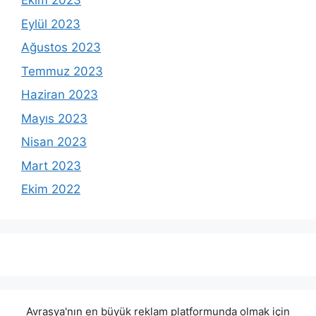
Ekim 2023
Eylül 2023
Ağustos 2023
Temmuz 2023
Haziran 2023
Mayıs 2023
Nisan 2023
Mart 2023
Ekim 2022
Avrasya'nın en büyük reklam platformunda olmak için