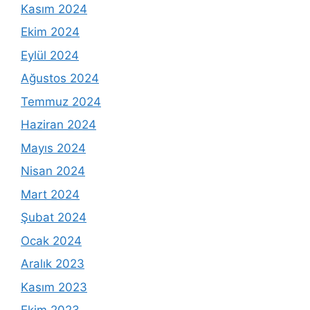
Kasım 2024
Ekim 2024
Eylül 2024
Ağustos 2024
Temmuz 2024
Haziran 2024
Mayıs 2024
Nisan 2024
Mart 2024
Şubat 2024
Ocak 2024
Aralık 2023
Kasım 2023