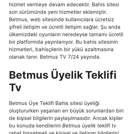
hizmet vermeye devam edecektir. Bahis sitesi
son sürümünde yeni hizmetler eklemiştir.
Betmus, web sitesinde kullanıcılara ücretsiz
şifreli iletişim ve ücretli iletişim sağlar. Şu anda
ülkemizdeki oyunların neredeyse tamamı ücretli
bir platformda yayınlanıyor. Bu bahis sitesinin
hizmetleri, bahisçilerin bir yükü azaltmasına
olanak tanır. Betmus TV 7/24 yayında.
Betmus Üyelik Teklifi
Tv
Betmus Üye Teklifi Bahis sitesi üyeliği
oluştururken yaşanan en büyük sorunlardan biri
de kişisel bilgilerin paylaşılmasıdır. Ancak kişiler
bu konuda kendilerini
Betmus üyelik teklifi tv
rahat hissetmeli ve kişisel ve iletişim bilgilerini