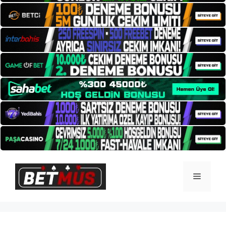
İçeriğe
atla
Menü