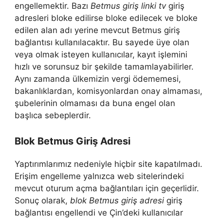
engellemektir. Bazı
Betmus giriş linki tv
giriş
adresleri bloke edilirse bloke edilecek ve bloke
edilen alan adı yerine mevcut Betmus giriş
bağlantısı kullanılacaktır. Bu sayede üye olan
veya olmak isteyen kullanıcılar, kayıt işlemini
hızlı ve sorunsuz bir şekilde tamamlayabilirler.
Aynı zamanda ülkemizin vergi ödememesi,
bakanlıklardan, komisyonlardan onay almaması,
şubelerinin olmaması da buna engel olan
başlıca sebeplerdir.
Blok Betmus Giriş Adresi
Yaptırımlarımız nedeniyle hiçbir site kapatılmadı.
Erişim engelleme yalnızca web sitelerindeki
mevcut oturum açma bağlantıları için geçerlidir.
Sonuç olarak,
blok Betmus giriş adresi
giriş
bağlantısı engellendi ve Çin’deki kullanıcılar