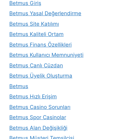
Betmus Giriş
Betmus Yasal Değerlendirme
Betmus Site Katılımı
Betmus Kaliteli Ortam
Betmus Finans Özellikleri
Betmus Kullanıcı Memnuniyeti
Betmus Canlı Cüzdan
Betmus Üyelik Oluşturma
Betmus
Betmus Hızlı Erişim
Betmus Casino Sorunları
Betmus Spor Casinolar
Betmus Alan Değişikliği
Betmus Müşteri Temsilcisi