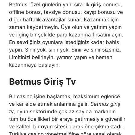
Betmus, özel günlerin yanı sıra ilk giriş bonusu,
offline bonus, tavsiye bonusu, kayıp bonusu ve
diğer haftalık avantajlar sunar. Kazanmak için
zaman kaybetmeyin. Üye olun ve yatırım yapın
ve ilginç bir şekilde para kazanma fırsatını açın.
En sevdiğiniz oyunlara istediğiniz kadar bahis
yapın. Sınır yok, sınır yok. Sınır ve sınır sizsiniz.
Limitinizi belirleyin, yatırım yapın ve hemen
kazanmaya başlayın.
Betmus Giriş Tv
Bir casino işine başlamak, maksimum eğlence
ve kâr elde etmek anlamına gelir.
Betmus giriş
tv
, oyun sektöründe çok az sayıda markanın
tüm bu özellikleri bir araya getirmesiyle güvenilir
ve kaliteli bir oyun sitesi olarak öne çıkmaktadır.
Türkiye casino yönetmeliğine göre yasal olarak