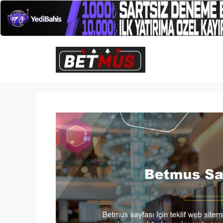
İçeriğe
atla