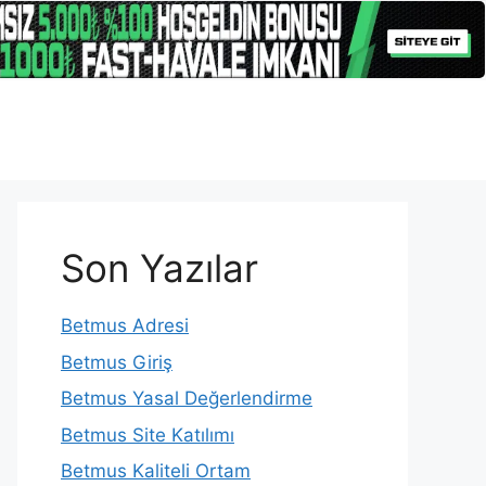
Son Yazılar
Betmus Adresi
Betmus Giriş
Betmus Yasal Değerlendirme
Betmus Site Katılımı
Betmus Kaliteli Ortam