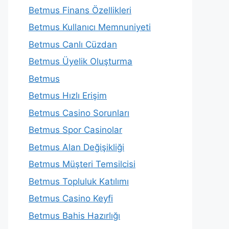
Betmus Finans Özellikleri
Betmus Kullanıcı Memnuniyeti
Betmus Canlı Cüzdan
Betmus Üyelik Oluşturma
Betmus
Betmus Hızlı Erişim
Betmus Casino Sorunları
Betmus Spor Casinolar
Betmus Alan Değişikliği
Betmus Müşteri Temsilcisi
Betmus Topluluk Katılımı
Betmus Casino Keyfi
Betmus Bahis Hazırlığı