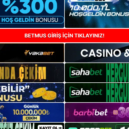
BETMUS GİRİŞ İÇİN TIKLAYINIZ!