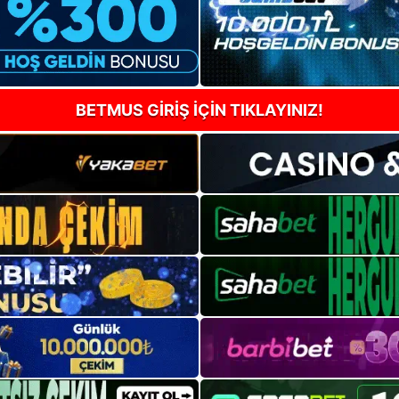
BETMUS GİRİŞ İÇİN TIKLAYINIZ!