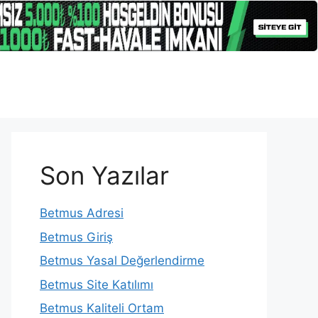
Son Yazılar
Betmus Adresi
Betmus Giriş
Betmus Yasal Değerlendirme
Betmus Site Katılımı
Betmus Kaliteli Ortam