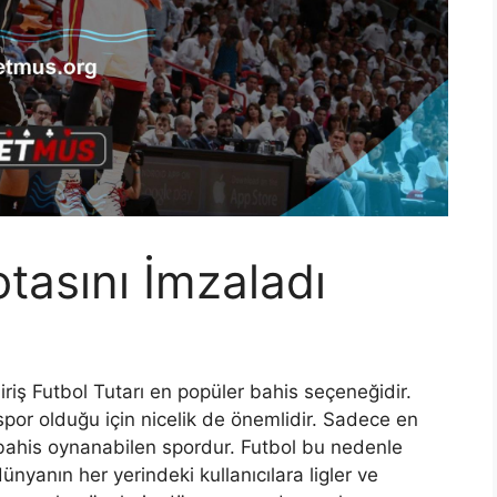
tasını İmzaladı
riş Futbol Tutarı en popüler bahis seçeneğidir.
por olduğu için nicelik de önemlidir. Sadece en
bahis oynanabilen spordur. Futbol bu nedenle
ünyanın her yerindeki kullanıcılara ligler ve