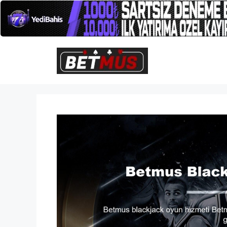
İçeriğe
atla