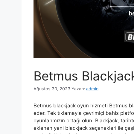
Betmus Blackjac
Ağustos 30, 2023
Yazarı:
admin
Betmus blackjack oyun hizmeti Betmus bla
eder. Tek tıklamayla çevrimiçi bahis plat
oyunlarımızın ortağı olun. Blackjack, tarih
eklenen yeni blackjack seçenekleri ile çeşi