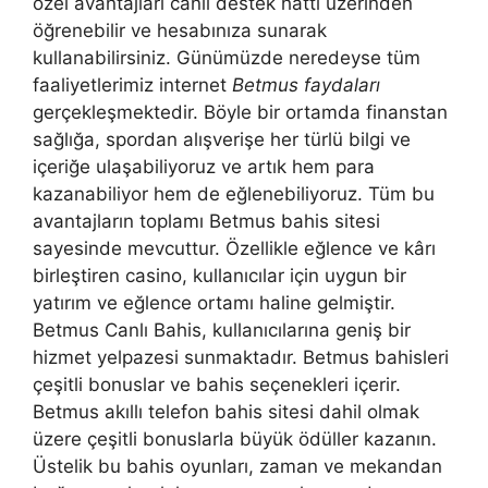
özel avantajları canlı destek hattı üzerinden
öğrenebilir ve hesabınıza sunarak
kullanabilirsiniz. Günümüzde neredeyse tüm
faaliyetlerimiz internet
Betmus faydaları
gerçekleşmektedir. Böyle bir ortamda finanstan
sağlığa, spordan alışverişe her türlü bilgi ve
içeriğe ulaşabiliyoruz ve artık hem para
kazanabiliyor hem de eğlenebiliyoruz. Tüm bu
avantajların toplamı Betmus bahis sitesi
sayesinde mevcuttur. Özellikle eğlence ve kârı
birleştiren casino, kullanıcılar için uygun bir
yatırım ve eğlence ortamı haline gelmiştir.
Betmus Canlı Bahis, kullanıcılarına geniş bir
hizmet yelpazesi sunmaktadır. Betmus bahisleri
çeşitli bonuslar ve bahis seçenekleri içerir.
Betmus akıllı telefon bahis sitesi dahil olmak
üzere çeşitli bonuslarla büyük ödüller kazanın.
Üstelik bu bahis oyunları, zaman ve mekandan