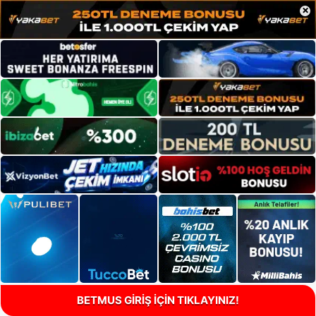
×
BETMUS GİRİŞ İÇİN TIKLAYINIZ!