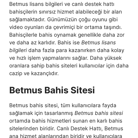
Betmus lisans bilgileri ve canlı destek hattı
bahisçilerin sınırsız hizmet alabileceği bir alan
sağlamaktadır. Günümüzün çoğu oyunu gibi
video oyunları da çevrimiçi bir ortama taşındı.
Bahisçilerle bahis oynamak genellikle daha zor
ve daha az karlıdır. Bahis ise
Betmus lisans
bilgileri
daha fazla para kazanırken daha kolay
ve hızlı işlem yapmalarını sağlar. Daha yüksek
oranlara sahip bahis siteleri kullanıcılar için daha
cazip ve kazançlıdır.
Betmus Bahis Sitesi
Betmus bahis sitesi, tüm kullanıcılara fayda
sağlamak için tasarlanmış
Betmus bahis sitesi
ortamda bahis hizmetleri sunan en karlı bahis
sitelerinden biridir. Canlı Destek Hattı, Betmus
ana hizmet alanlarından biridir ve kullanıcılara