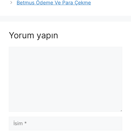
Betmus Ödeme Ve Para Çekme
Yorum yapın
Yorum
İsim