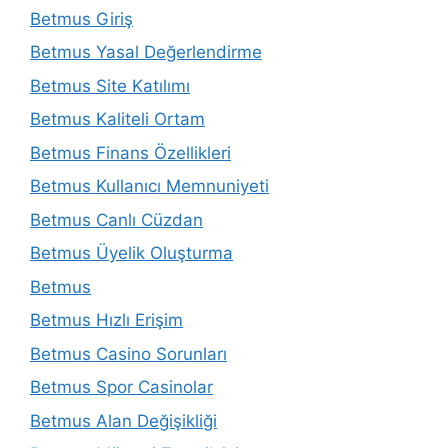
Betmus Giriş
Betmus Yasal Değerlendirme
Betmus Site Katılımı
Betmus Kaliteli Ortam
Betmus Finans Özellikleri
Betmus Kullanıcı Memnuniyeti
Betmus Canlı Cüzdan
Betmus Üyelik Oluşturma
Betmus
Betmus Hızlı Erişim
Betmus Casino Sorunları
Betmus Spor Casinolar
Betmus Alan Değişikliği