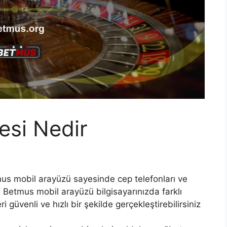
esi Nedir
tmus mobil arayüzü sayesinde cep telefonları ve
r. Betmus mobil arayüzü bilgisayarınızda farklı
i güvenli ve hızlı bir şekilde gerçekleştirebilirsiniz