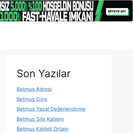
Son Yazılar
Betmus Adresi
Betmus Giriş
Betmus Yasal Değerlendirme
Betmus Site Katılımı
Betmus Kaliteli Ortam