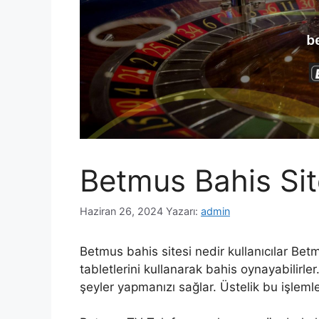
Betmus Bahis Sit
Haziran 26, 2024
Yazarı:
admin
Betmus bahis sitesi nedir kullanıcılar Be
tabletlerini kullanarak bahis oynayabilirle
şeyler yapmanızı sağlar. Üstelik bu işlemler